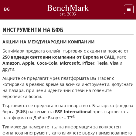
BG
English
ИНСТРУМЕНТИ НА БФБ
АКЦИИ НА МЕЖДУНАРОДНИ КОМПАНИИ
БенчМарк предлага онлайн търговия с акции на повече от
250 водещи световни компании от Европа и САЩ
, като
Amazon, Apple, Coca-Cola, Microsoft, Pfizer, Tesla, Visa
и
други.
Акциите се предлагат чрез платформата BG Trader с
котировки в реално време за всички инструменти, допуснати
на пазара, при цени идентични с тези на големите
европейски борси.
Търговията се предлага в партньорство с Българска фондова
борса (БФБ) на сегмента
BSE International
чрез търговската
®
платформа на Дойче Бьорзе – T7
.
Тук може да намерите пълна информация за конкретен
финансов инструмент, като кликнете върху наименованието