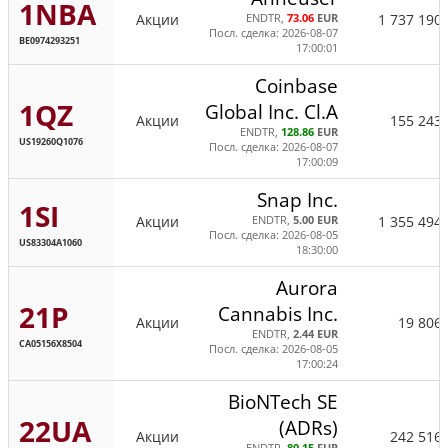
1NBA
Акции
1 737 190
ENDTR,
73.06
EUR
Посл. сделка: 2026-08-07
BE0974293251
17:00:01
Coinbase
1QZ
Global Inc. Cl.A
Акции
155 243
ENDTR,
128.86
EUR
US19260Q1076
Посл. сделка: 2026-08-07
17:00:09
Snap Inc.
1SI
Акции
1 355 494
ENDTR,
5.00 EUR
Посл. сделка: 2026-08-05
US83304A1060
18:30:00
Aurora
21P
Cannabis Inc.
Акции
19 806
ENDTR,
2.44 EUR
CA05156X8504
Посл. сделка: 2026-08-05
17:00:24
BioNTech SE
22UA
(ADRs)
Акции
242 516