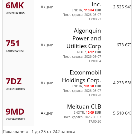
6MK
Inc.
Акции
2 525 943
ENDTR,
110.84
EUR
US58933Y1055
Посл. сделка: 2026-08-07
17:00:22
Algonquin
Power and
751
Акции
673 677
Utilities Corp
CA0158571053
ENDTR,
4.92
EUR
Посл. сделка: 2026-08-07
17:00:04
Exxonmobil
7DZ
Holdings Corp.
Акции
4 233 538
ENDTR,
131.50
EUR
US30233Q1085
Посл. сделка: 2026-08-07
17:00:28
Meituan Cl.B
9MD
Акции
5 510 647
ENDTR,
10.09
EUR
Посл. сделка: 2026-08-07
KYG596691041
17:00:20
Показване от 1 до 25 от 242 записа