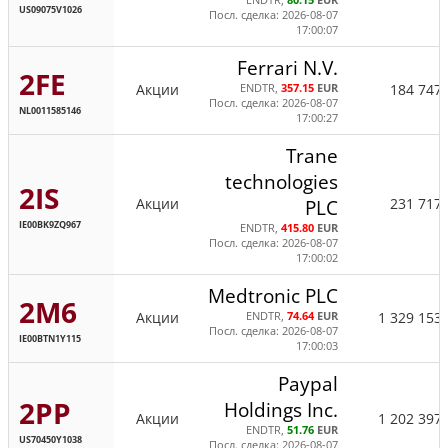
ENDTR,
80.15
EUR
US09075V1026
Посл. сделка: 2026-08-07
17:00:07
Ferrari N.V.
2FE
Акции
184 747
ENDTR,
357.15
EUR
Посл. сделка: 2026-08-07
NL0011585146
17:00:27
Trane
technologies
2IS
Акции
231 717
PLC
IE00BK9ZQ967
ENDTR,
415.80
EUR
Посл. сделка: 2026-08-07
17:00:02
Medtronic PLC
2M6
Акции
1 329 153
ENDTR,
74.64
EUR
Посл. сделка: 2026-08-07
IE00BTN1Y115
17:00:03
Paypal
2PP
Holdings Inc.
Акции
1 202 397
ENDTR,
51.76
EUR
US70450Y1038
Посл. сделка: 2026-08-07