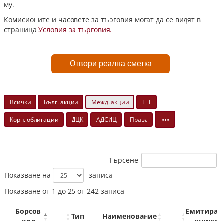
му.
Комисионите и часовете за търговия могат да се видят в
страница
Условия за търговия.
Отвори реална сметка
Всички
Бълг. акции
Межд. акции
ETF
•••
Корп. облигации
ДЦК
АДСИЦ
Права
Търсене
Показване на
записа
Показване от 1 до 25 от 242 записа
Борсов
Емитира
Тип
Наименование
код
книжа