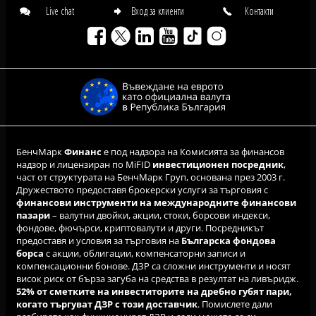
Live chat
Вход за клиенти
Контакти
БенчМарк
Финанс
е под надзора на Комисията за финансов
надзор и лицензиран по MiFID
инвестиционен посредник
,
част от структурата на БенчМарк Груп, основана през 2003 г.
Дружеството предоставя брокерски услуги за търговия с
финансови инструменти на международните финансови
пазари
– валутни двойки, акции, стоки, борсови индекси,
фондове, фючърси, криптовалути и други. Посредникът
предоставя и условия за търговия на
Българска фондова
борса
с акции, облигации, компенсаторни записи и
компенсационни бонове. ДЗР са сложни инструменти и носят
висок риск от бърза загуба на средства в резултат на ливъридж.
52% от сметките на инвеститорите на дребно губят пари,
когато търгуват ДЗР с този доставчик
. Помислете дали