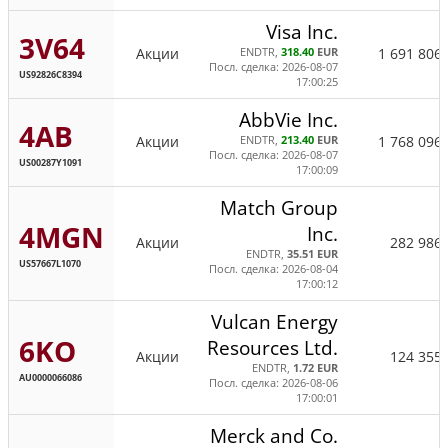
Visa Inc.
3V64
Акции
1 691 806
ENDTR,
318.40
EUR
Посл. сделка: 2026-08-07
US92826C8394
17:00:25
AbbVie Inc.
4AB
Акции
1 768 096
ENDTR,
213.40
EUR
Посл. сделка: 2026-08-07
US00287Y1091
17:00:09
Match Group
4MGN
Inc.
Акции
282 986
ENDTR,
35.51 EUR
US57667L1070
Посл. сделка: 2026-08-04
17:00:12
Vulcan Energy
6KO
Resources Ltd.
Акции
124 355
ENDTR,
1.72 EUR
AU0000066086
Посл. сделка: 2026-08-06
17:00:01
Merck and Co.