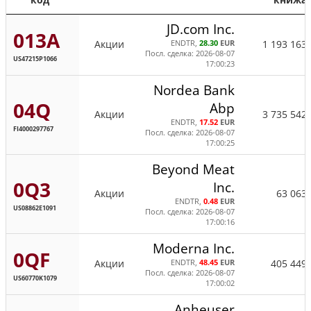
JD.com Inc.
013A
Акции
1 193 163
ENDTR,
28.30
EUR
Посл. сделка: 2026-08-07
US47215P1066
17:00:23
Nordea Bank
04Q
Abp
Акции
3 735 542
ENDTR,
17.52
EUR
FI4000297767
Посл. сделка: 2026-08-07
17:00:25
Beyond Meat
0Q3
Inc.
Акции
63 063
ENDTR,
0.48
EUR
US08862E1091
Посл. сделка: 2026-08-07
17:00:16
Moderna Inc.
0QF
Акции
405 449
ENDTR,
48.45
EUR
Посл. сделка: 2026-08-07
US60770K1079
17:00:02
Anheuser