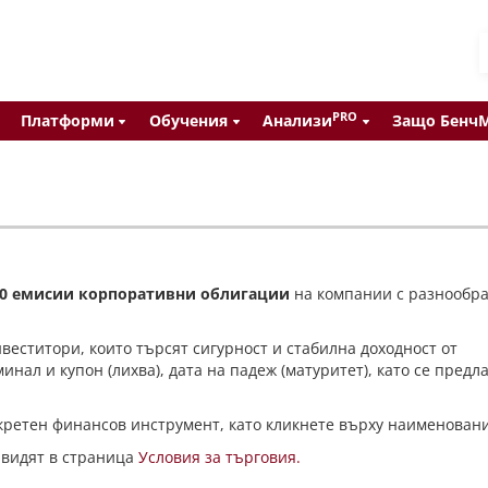
PRO
Платформи
Обучения
Анализи
Защо Бенч
00 емисии корпоративни облигации
на компании с разнообр
еститори, които търсят сигурност и стабилна доходност от
нал и купон (лихва), дата на падеж (матуритет), като се предл
ретен финансов инструмент, като кликнете върху наименовани
 видят в страница
Условия за търговия.