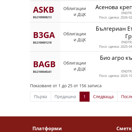
Асенова креп
ASKB
Облигации
ENDTR
и ДЦК
BG2100008213
Посл. сделка: 2026-02
Бългериан Е
B3GA
Облигации
Гр
и ДЦК
ENDTR
BG2100001218
Посл. сделка: 2025-04
Био агро к
BAGB
Облигации
и ДЦК
ENDTR
BG2100049241
Посл. сделка: 2025-10
Показване от 1 до 25 от 156 записа
Първа
Предишна
1
Следваща
Посл
Платформи
Сметк