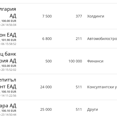
лгария
АД
7 500
377
Холдинги
,
100.00 EUR
-24 14:56:04
он ЕАД
6 800
211
Автомобилостр
,
101.90 EUR
-06 15:58:52
ц банк
рия АД
500
100 000
Финанси
,
103.00 EUR
-20 15:52:02
епитъл
нт ЕАД
24 000
511
Консултантски у
,
100.10 EUR
-14 11:22:56
ара АД
25 000
511
Други
,
100.10 EUR
-23 14:50:44