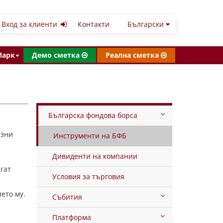
Вход за клиенти
Контакти
Български
Марк
Демо сметка
Реална сметка
Българска фондова борса
азни
Инструменти на БФБ
Дивиденти на компании
агат
Условия за търговия
ето му.
Събития
Платформа