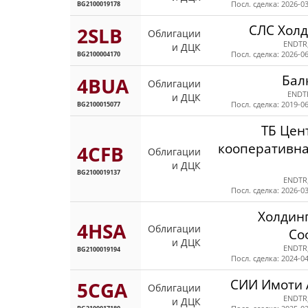
BG2100019178
Посл. сделка: 2026-03
СЛС Холд
2SLB
Облигации
ENDTR
и ДЦК
BG2100004170
Посл. сделка: 2026-06
Бал
4BUA
Облигации
ENDT
и ДЦК
BG2100015077
Посл. сделка: 2019-06
ТБ Цен
кооперативна
4CFB
Облигации
и ДЦК
BG2100019137
ENDTR
Посл. сделка: 2026-03
Холдинг
4HSA
Облигации
Со
и ДЦК
ENDTR
BG2100019194
Посл. сделка: 2024-04
СИИ Имоти
5CGA
Облигации
ENDTR
и ДЦК