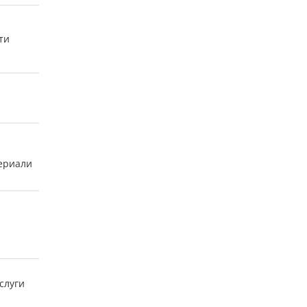
ти
ериали
слуги