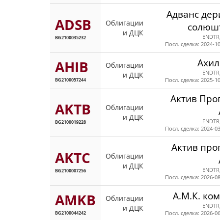
Адванс дер
ADSB
Облигации
солюш
и ДЦК
ENDTR
BG2100035232
Посл. сделка: 2024-10
Ахил
AHIB
Облигации
ENDTR
и ДЦК
BG2100057244
Посл. сделка: 2025-10
Актив Про
AKTB
Облигации
и ДЦК
ENDTR
BG2100019228
Посл. сделка: 2024-03
Актив про
AKTC
Облигации
и ДЦК
ENDTR
BG2100007256
Посл. сделка: 2026-08
А.М.К. ко
AMKB
Облигации
ENDTR
и ДЦК
BG2100044242
Посл. сделка: 2026-06