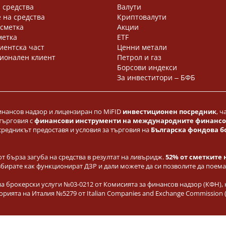
 средства
Валути
 на средства
Криптовалути
 сметка
Акции
метка
ETF
иентска част
Ценни метали
ионален клиент
Петрол и газ
Борсови индекси
За инвеститори ‒ БФБ
инансов надзор и лицензиран по MiFID
инвестиционен посредник
, 
 търговия с
финансови инструменти на международните финансови
средникът предоставя и условия за търговия на
Българска фондова б
от бърза загуба на средства в резултат на ливъридж.
52% от сметките 
збирате как функционират ДЗР и дали можете да си позволите да поемат
 брокерски услуги №03-0212 от Комисията за финансов надзор (КФН), 
територията на Италия №5279 от Italian Companies and Exchange Commissio