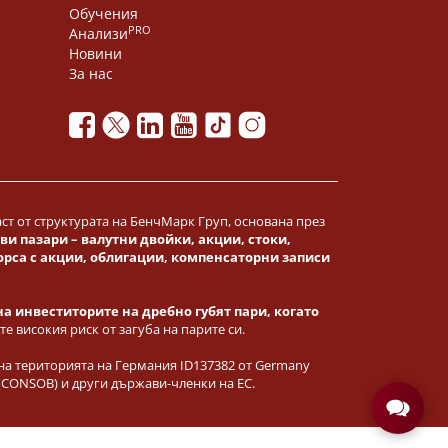
Обучения
PRO
Анализи
Новини
За нас
част от структурата на БенчМарк Груп, основана през
 пазари – валутни двойки, акции, стоки,
орса
с акции, облигации, компенсаторни записи
на инвеститорите на дребно губят пари, когато
е високия риск от загуба на парите си.
на територията на Германия ID137382 от Germany
n (CONSOB) и други държави-членки на ЕС.