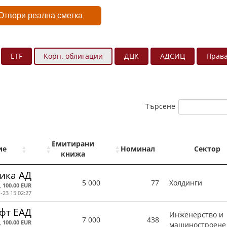
Отвори реална сметка
ETF
Корп. облигации
ДЦК
АДСИЦ
Прав
Търсене
Емитирани
ие
Номинал
Сектор
книжа
ика АД
5 000
77
Холдинги
,
100.00 EUR
-23 15:02:27
офт ЕАД
Инженерство и
7 000
438
,
100.00 EUR
машиностроене