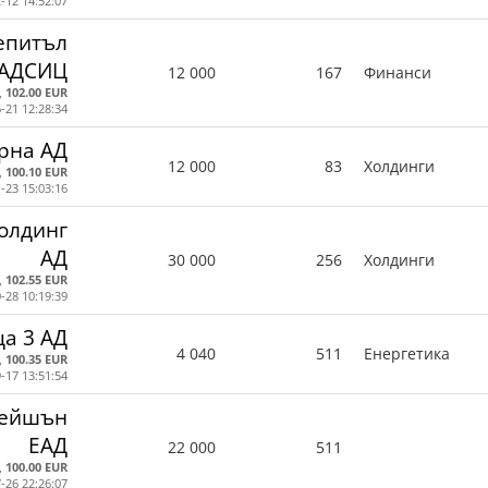
-12 14:52:07
епитъл
 АДСИЦ
12 000
167
Финанси
,
102.00 EUR
-21 12:28:34
рна АД
12 000
83
Холдинги
,
100.10 EUR
-23 15:03:16
олдинг
АД
30 000
256
Холдинги
,
102.55 EUR
-28 10:19:39
а 3 АД
4 040
511
Енергетика
,
100.35 EUR
-17 13:51:54
рейшън
ЕАД
22 000
511
,
100.00 EUR
-26 22:26:07