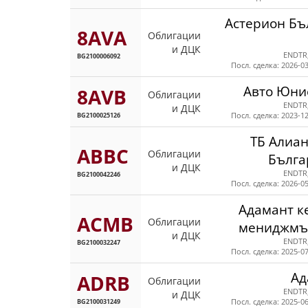
Астерион Бъ
8AVA
Облигации
и ДЦК
ENDTR
BG2100006092
Посл. сделка: 2026-03
Авто Юни
8AVB
Облигации
ENDTR
и ДЦК
BG2100025126
Посл. сделка: 2023-12
ТБ Алиан
ABBC
Облигации
Бълга
и ДЦК
ENDTR
BG2100042246
Посл. сделка: 2026-05
Адамант к
ACMB
Облигации
мениджмъ
и ДЦК
ENDTR
BG2100032247
Посл. сделка: 2025-07
Ад
ADRB
Облигации
ENDTR
и ДЦК
BG2100031249
Посл. сделка: 2025-06