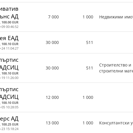
иватив
ънс АД
7 000
1 000
Недвижими имо
,
100.00 EUR
-09 00:46:52
ея ЕАД
30 000
511
,
100.10 EUR
-24 11:04:27
пъртис
Строителство и
АДСИЦ
30 000
511
строителни мат
,
100.10 EUR
-19 11:26:00
пъртис
АДСИЦ
12 000
1 000
,
100.10 EUR
-05 10:28:05
мерс АД
13 000
1 000
Консултантски у
,
100.25 EUR
-23 15:18:24