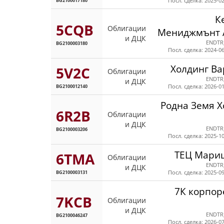
BG2100017180
Посл. сделка: 2025-02
К
5CQB
Облигации
Мениджмънт
и ДЦК
ENDTR
BG2100003180
Посл. сделка: 2024-06
Холдинг Ва
5V2C
Облигации
ENDTR
и ДЦК
BG2100012140
Посл. сделка: 2026-01
Родна Земя Х
6R2B
Облигации
и ДЦК
ENDTR
BG2100003206
Посл. сделка: 2025-10
ТЕЦ Мариц
6TMA
Облигации
ENDTR
и ДЦК
BG2100003131
Посл. сделка: 2025-09
7К корпо
7KCB
Облигации
и ДЦК
ENDTR
BG2100046247
Посл. сделка: 2026-07