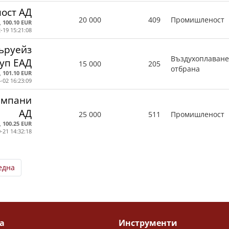
ост АД
20 000
409
Промишленост
,
100.10 EUR
-19 15:21:08
ъруейз
Въздухоплаване
уп ЕАД
15 000
205
отбрана
,
101.10 EUR
-02 16:23:09
ъмпани
АД
25 000
511
Промишленост
,
100.25 EUR
-21 14:32:18
една
а
Инструменти