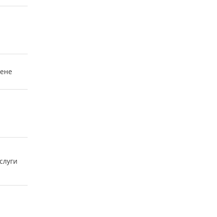
оене
слуги