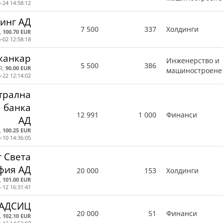
-24 14:58:12
инг АД
7 500
337
Холдинги
,
100.70 EUR
-02 12:58:18
канкар
Инженерство и
5 500
386
R,
90.00 EUR
машиностроене
-22 12:14:02
трална
 банка
12 991
1 000
Финанси
АД
,
100.25 EUR
-10 14:36:05
 Света
фия АД
20 000
153
Холдинги
,
101.00 EUR
-12 16:31:41
 АДСИЦ
20 000
51
Финанси
,
102.10 EUR