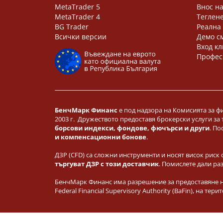
MetaTrader 5
Внос на
MetaTrader 4
Теглене
BG Trader
Реална
Всички версии
Демо с
Вход кл
Профес
БенчМарк Финанс
е под надзора на Комисията за ф
2003 г. Дружеството предоставя брокерски услуги за
борсови индекси, фондове, фючърси и други
. По
и компенсационни бонове
.
ДЗР (CFD) са сложни инструменти и носят висок риск 
търгуват ДЗР с този доставчик
. Помислете дали ра
БенчМарк Финанс има разрешение за предоставяне на
Federal Financial Supervisory Authority (BaFin), на 