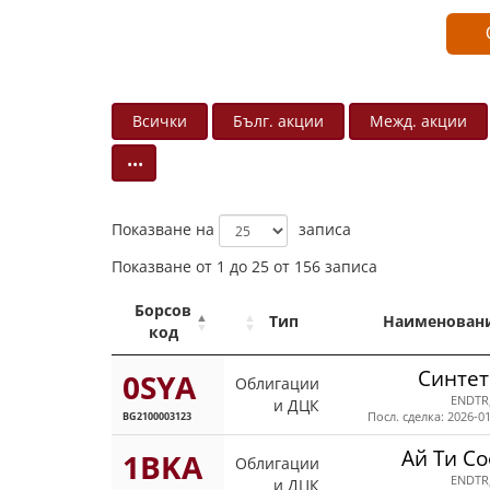
Всички
Бълг. акции
Межд. акции
•••
Показване на
записа
Показване от 1 до 25 от 156 записа
Борсов
Тип
Наименован
код
Синтет
0SYA
Облигации
ENDTR
и ДЦК
BG2100003123
Посл. сделка: 2026-01
Ай Ти С
1BKA
Облигации
ENDTR
и ДЦК