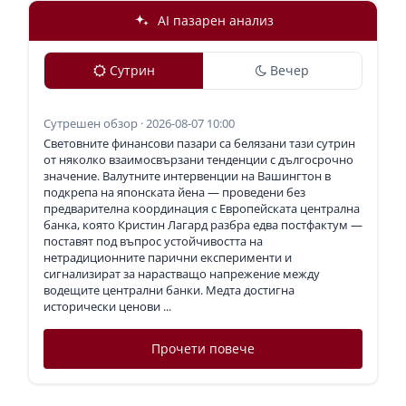
AI пазарен анализ
Сутрин
Вечер
Сутрешен обзор · 2026-08-07 10:00
Световните финансови пазари са белязани тази сутрин
от няколко взаимосвързани тенденции с дългосрочно
значение. Валутните интервенции на Вашингтон в
подкрепа на японската йена — проведени без
предварителна координация с Европейската централна
банка, която Кристин Лагард разбра едва постфактум —
поставят под въпрос устойчивостта на
нетрадиционните парични експерименти и
сигнализират за нарастващо напрежение между
водещите централни банки. Медта достигна
исторически ценови ...
Прочети повече