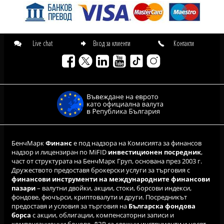
Live chat
Вход за клиенти
Контакти
БенчМарк
Финанс
е под надзора на Комисията за финансов
надзор и лицензиран по MiFID
инвестиционен посредник
,
част от структурата на БенчМарк Груп, основана през 2003 г.
Дружеството предоставя брокерски услуги за търговия с
финансови инструменти на международните финансови
пазари
– валутни двойки, акции, стоки, борсови индекси,
фондове, фючърси, криптовалути и други. Посредникът
предоставя и условия за търговия на
Българска фондова
борса
с акции, облигации, компенсаторни записи и