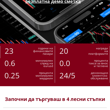
Безплатна демо сметка
23
20
години на
награди
финансовите
на
пазари
платформите
0.6
0.0
минимален
процента
спред на
такса за внос
eurusd
и теглене
0.25
24/5
процента
денонощно
минимален
клиентско
марджин
обслужване
Започни да търгуваш в 4 лесни стъпки