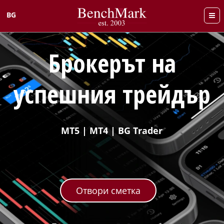
BG
English
Брокерът на
успешния трейдър
MT5 | MT4 | BG Trader
Отвори сметка