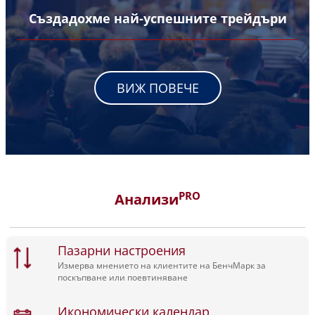
Създадохме най-успешните трейдъри
ВИЖ ПОВЕЧЕ
PRO
Анализи
Пазарни настроения
Измерва мнението на клиентите на БенчМарк за
поскъпване или поевтиняване
Икономически календар