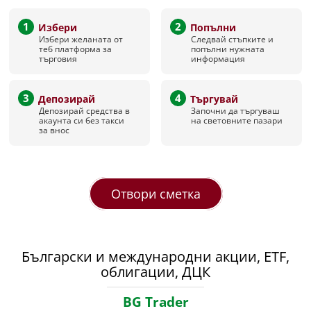
1
2
Избери
Попълни
Избери желаната от
Следвай стъпките и
теб платформа за
попълни нужната
търговия
информация
3
4
Депозирай
Търгувай
Депозирай средства в
Започни да търгуваш
акаунта си без такси
на световните пазари
за внос
Отвори сметка
Български и международни акции, ETF,
облигации, ДЦК
BG Trader