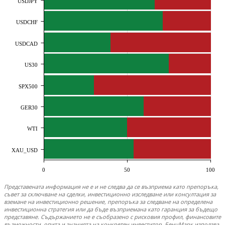
USDJPY
USDCHF
USDCAD
US30
SPX500
GER30
WTI
XAU_USD
0
50
100
Представената информация не е и не следва да се възприема като препоръка,
съвет за сключване на сделки, инвестиционно изследване или консултация за
вземане на инвестиционно решение, препоръка за следване на определена
инвестиционна стратегия или да бъде възприемана като гаранция за бъдещо
представяне. Съдържанието не е съобразено с рисковия профил, финансовите
възможности, опита и знанията на конкретен инвеститор. БенчМарк използва