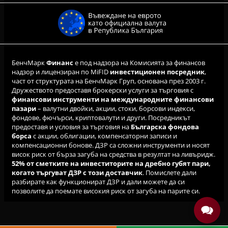
БенчМарк
Финанс
е под надзора на Комисията за финансов
надзор и лицензиран по MiFID
инвестиционен посредник
,
част от структурата на БенчМарк Груп, основана през 2003 г.
Дружеството предоставя брокерски услуги за търговия с
финансови инструменти на международните финансови
пазари
– валутни двойки, акции, стоки, борсови индекси,
фондове, фючърси, криптовалути и други. Посредникът
предоставя и условия за търговия на
Българска фондова
борса
с акции, облигации, компенсаторни записи и
компенсационни бонове. ДЗР са сложни инструменти и носят
висок риск от бърза загуба на средства в резултат на ливъридж.
52% от сметките на инвеститорите на дребно губят пари,
когато търгуват ДЗР с този доставчик
. Помислете дали
разбирате как функционират ДЗР и дали можете да си
позволите да поемате високия риск от загуба на парите си.