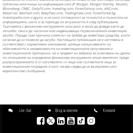
публични източници на информация като JP Morgan, Morgan Stanley, Reuters,
Bloomberg, CNBC, DailyFX.com, Investing.com, ForexFactory.com, ANZ.com,
Mataf.net, Barchart.com, BabyPips.com, TradingView.com, ForexPortal.bg,
Investopedia.com и други, и не носи отговорност за точността и пълнотата на
информацията, както и за периода на актуалността ѝ след публикуване.
Търговията с финансови инструменти носи риск и може да доведе както до
печалби, така и до частични или надвишаващи първоначалната инвестиция
загуби. Поради тази причина клиентът не трябва да инвестира средства, които
не може да си позволи да загуби. Настоящата публикация не е изготвена в
съответствие с нормативни изисквания, целящи насърчаването на
обективността и независимостта на инвестиционните проучвания и
инвестиционните препоръки, не е предмет на забрана за сключване на сделки
по отношение на определени финансови инструменти и/или емитенти, преди
разпространението ѝ от изготвилото го лице или съответните лица за
инвестиционния посредник и като такава следва да се възприема като
маркетингово съобщение.
Live chat
Вход за клиенти
Контакти