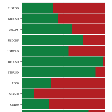
EURUSD
GBPUSD
USDJPY
USDCHF
USDCAD
BTCUSD
ETHUSD
US30
SPX500
GER30