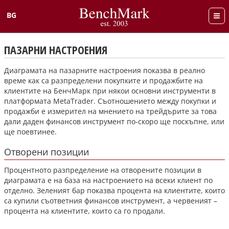
BG
English
ПАЗАРНИ НАСТРОЕНИЯ
Диаграмата на пазарните настроения показва в реално
време как са разпределени покупките и продажбите на
клиентите на БенчМарк при някои основни инструменти в
платформата MetaTrader. Съотношението между покупки и
продажби е измерител на мнението на трейдърите за това
дали даден финансов инструмент по-скоро ще поскъпне, или
ще поевтинее.
Отворени позиции
Процентното разпределение на отворените позиции в
диаграмата е на база на настроението на всеки клиент по
отделно. Зеленият бар показва процента на клиентите, които
са купили съответния финансов инструмент, а червеният –
процента на клиентите, които са го продали.