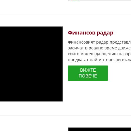
Финансов радар
Финансовият радар
представля
засичат в реално време движ
които можеш да оцениш пазар
предлагат най-интересни възм
ВИЖТЕ
ПОВЕЧЕ