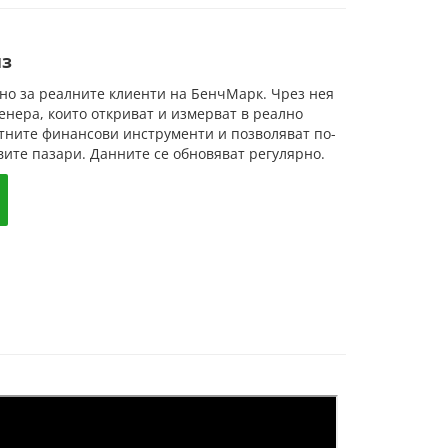
из
но за реалните клиенти на БенчМарк. Чрез нея
енера, които откриват и измерват в реално
тните финансови инструменти и позволяват по-
ите пазари. Данните се обновяват регулярно.