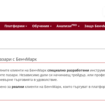
PRO
Платформи
Обучения
Анализи
Защо Бенч
азари с БенчМарк
алните клиенти на БенчМарк
специално разработени
инструмен
ите пазари. Независимо дали си начинаещ трейдър, или профес
евърне търговията в удоволствие.
вено за
реални
клиенти на БенчМарк, които търгуват в платфо