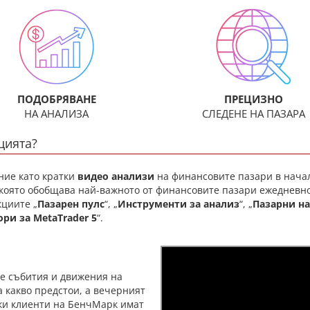
ПОДОБРЯВАНЕ
ПРЕЦИЗНО
НА АНАЛИЗА
СЛЕДЕНЕ НА ПАЗАРА
цията?
ние като кратки
видео анализи
на финансовите пазари в начал
 която обобщава най-важното от финансовите пазари ежедневн
кциите „
Пазарен пулс
“,
„
Инструменти за анализ
“, „
Пазарни н
ри за MetaTrader 5
“.
те събития и движения на
 какво предстои, а вечерният
чки клиенти на БенчМарк имат