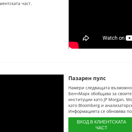
иентската част.
Пазарен пулс
Намери следващата възможнос
БенчМарк обобщава за своите
институции като
JP Morgan
, M
като Bloomberg и анализаторск
Информацията се обновява по 
ВХОД В КЛИЕНТСКАТА
ЧАСТ