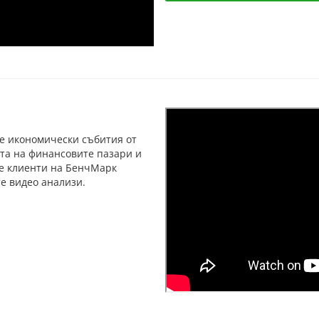
е икономически събития от
та на финансовите пазари и
те клиенти на БенчМарк
те видео анализи.