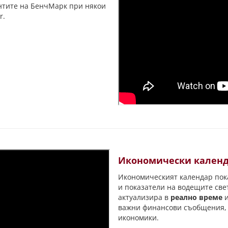
нтите на БенчМарк при някои
r.
Икономически кален
Икономическият календар пок
и показатели на водещите св
актуализира в
реално време
и
важни финансови съобщения, к
икономики.