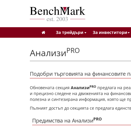
За трейдъри
За инвеститори
PRO
Анализи
Подобри търговията на финансовите п
PRO
Обновената секция
Анализи
предлага на ре
и прецизно следене на движенията на финансов
полезна и синтезирана информация, която ще пр
Пълният достъп до секцията се предлага единст
PRO
Предимства на Анализи