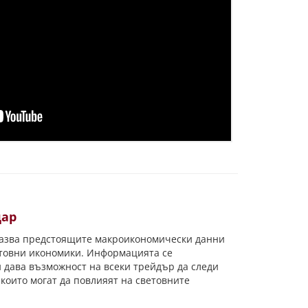
дар
азва предстоящите макроикономически данни
етовни икономики. Информацията
се
 дава възможност на всеки трейдър да следи
оито могат да повлияят на световните