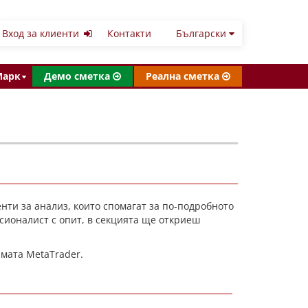
Вход за клиенти
Контакти
Български
Марк
Демо сметка
Реална сметка
ти за анализ, които спомагат за по-подробното
ионалист с опит, в секцията ще откриеш
рмата MetaTrader.