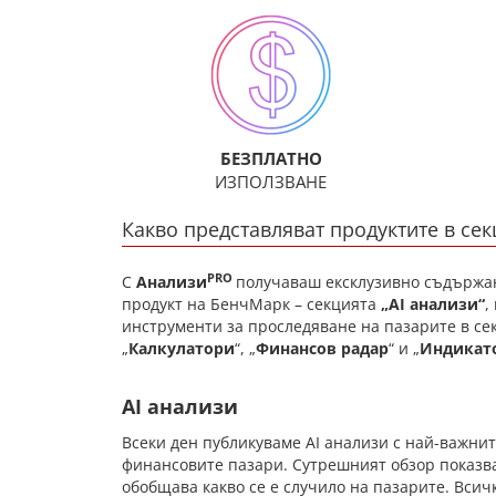
БЕЗПЛАТНО
ИЗПОЛЗВАНЕ
Какво представляват продуктите в сек
PRO
С
Анализи
получаваш ексклузивно съдържа
продукт на БенчМарк – секцията
„AI анализи“
,
инструменти за проследяване на пазарите в се
„
Калкулатори
“, „
Финансов радар
“ и „
Индикато
AI анализи
Всеки ден публикуваме AI анализи с най-важни
финансовите пазари. Сутрешният обзор показва
обобщава какво се е случило на пазарите. Вси