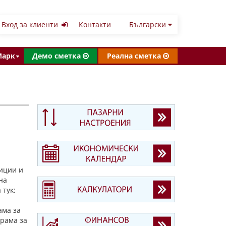
Вход за клиенти
Контакти
Български
Марк
Демо сметка
Реална сметка
тиции и
на
 тук:
ама за
грама за