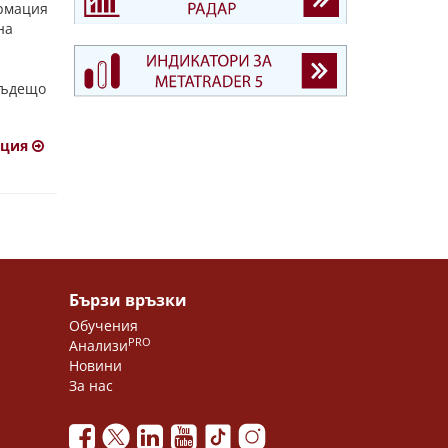
ормация
на
бъдещо
ация
Бързи връзки
Обучения
PRO
Анализи
Новини
За нас