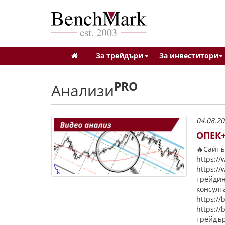
За трейдъри
За инвеститори
PRO
Анализи
04.08.20
ОПЕК+
🔥Сайтъ
https:/
https:/
трейдин
консулт
https:/
https:/
трейдър