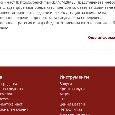
и – част II: https://benchmark.bg/r/MZ8A83 Представената инф
не следва да се възприема като препоръка, съвет за сключване 
 инвестиционно изследване или консултация за вземане на
ционно решение, препоръка за следване на определена
ционна стратегия или да бъде възприемана като гаранция за 
вяне.
Още информ
а
Инструменти
 средства
Валути
 на средства
Криптовалути
 сметка
Акции
метка
ETF
иентска част
Ценни метали
ионален клиент
Петрол и газ
Борсови индекси