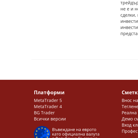
трейдър
не е и 
сделки,
инвести
инвести
предста
Платформи
Сметк
MetaTrader 5
Внос на
MetaTrader 4
Теглене
BG Trader
Реална
Всички версии
Демо с
Вход кл
Профес