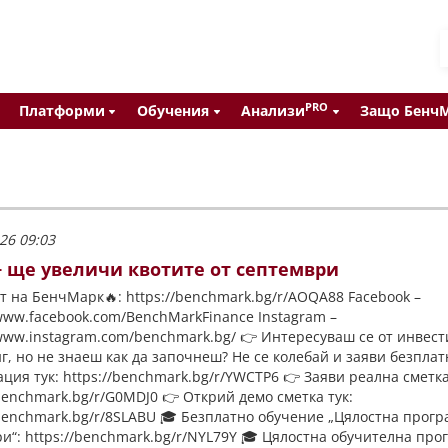
PRO
Платформи
Обучения
Анализи
Защо Бенч
26 09:03
 ще увеличи квотите от септември
т на БенчМарк🔥: https://benchmark.bg/r/AOQA88 Facebook –
/www.facebook.com/BenchMarkFinance Instagram –
/www.instagram.com/benchmark.bg/ 👉 Интересуваш се от инвес
г, но не знаеш как да започнеш? Не се колебай и заяви безплат
ация тук: https://benchmark.bg/r/YWCTP6 👉 Заяви реална сметка
/benchmark.bg/r/G0MDJ0 👉 Открий демо сметка тук:
/benchmark.bg/r/8SLABU 🎓 Безплатно обучение „Цялостна прогр
и“: https://benchmark.bg/r/NYL79Y 🎓 Цялостна обучителна про