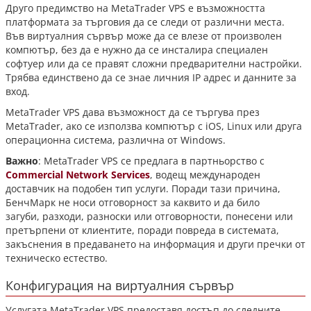
Друго предимство на MetaTrader VPS е възможността
платформата за търговия да се следи от различни места.
Във виртуалния сървър може да се влезе от произволен
компютър, без да е нужно да се инсталира специален
софтуер или да се правят сложни предварителни настройки.
Трябва единствено да се знае личния IP адрес и данните за
вход.
MetaTrader VPS дава възможност да се търгува през
MetaTrader, ако се използва компютър с iOS, Linux или друга
операционна система, различна от Windows.
Важно
: MetaTrader VPS се предлага в партньорство с
Commercial Network Services
, водещ международен
доставчик на подобен тип услуги. Поради тази причина,
БенчМарк не носи отговорност за каквито и да било
загуби, разходи, разноски или отговорности, понесени или
претърпени от клиентите, поради повреда в системата,
закъснения в предаването на информация и други пречки от
техническо естество.
Конфигурация на виртуалния сървър
Услугата MetaTrader VPS предоставя достъп до следните