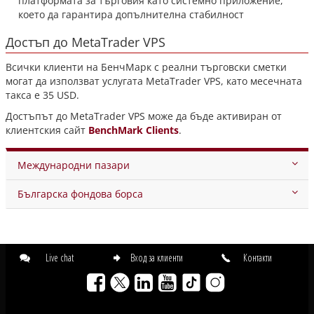
платформата за търговия като системно приложение,
което да гарантира допълнителна стабилност
Достъп до MetaTrader VPS
Всички клиенти на БенчМарк с реални търговски сметки
могат да използват услугата MetaTrader VPS, като месечната
такса е 35 USD.
Достъпът до MetaTrader VPS може да бъде активиран от
клиентския сайт
BenchMark Clients
.
Международни пазари
Българска фондова борса
Live chat
Вход за клиенти
Контакти