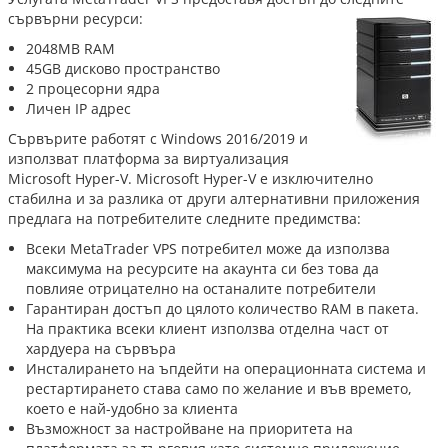
сървърни ресурси:
2048MB RAM
45GB дисково пространство
2 процесорни ядра
Личен IP адрес
Сървърите работят с Windows 2016/2019 и
използват платформа за виртуализация
Microsoft Hyper-V. Microsoft Hyper-V е изключително
стабилна и за разлика от други алтернативни приложения
предлага на потребителите следните предимства:
Всеки MetaTrader VPS потребител може да използва
максимума на ресурсите на акаунта си без това да
повлияе отрицателно на останалите потребители
Гарантиран достъп до цялото количество RAM в пакета.
На практика всеки клиент използва отделна част от
хардуера на сървъра
Инсталирането на ъпдейти на операционната система и
рестартирането става само по желание и във времето,
което е най-удобно за клиента
Възможност за настройване на приоритета на