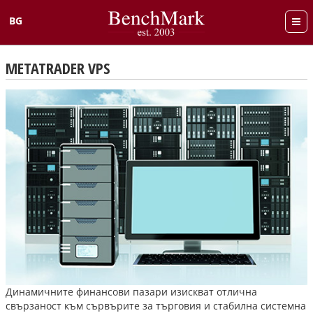
BG
English
METATRADER VPS
Динамичните финансови пазари изискват отлична
свързаност към сървърите за търговия и стабилна системна