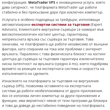
конфигурация.
MetaTrader VPS
е иновационна услуга, която
дава сигурност, че платформата MetaTrader ще работи
стабилно и без прекъсване дори при изключен компютър.
Услугата е особено подходяща за трейдъри, използващи
автоматизирани
експертни системи за търговия
(Expert
Advisors). Клиентските виртуални сървъри се намират във
високотехнологичен хостинг център, гарантиращ
непрекъсната връзка със сървъра за търговия. Това
означава, че платформата ще работи независимо от външни
фактори, като спирания на тока или проблеми с интернет
връзката. Паралелно с това физическата близост на хостинг
центъра до сървъра за търговия гарантира изключително
ниска латентност на връзката (средно 4 ms), което подобрява
времето за реакция на експертната система и скоростта на
изпълнението на сделките.
Изнасянето на платформата за търговия на виртуалния
сървър (VPS), позволява оставянето на експертната
система да работи необезпокоявана от други приложения.
Ако се използва личен компютър за други приложения и
функции, има вероятност някоя от тези програми да блокира
и това да доведе до нестабилно поведение на платформата.