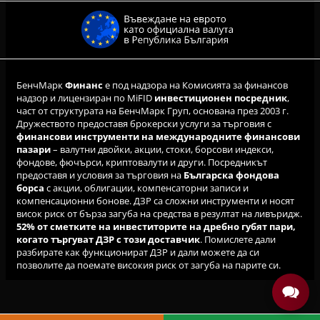
БенчМарк
Финанс
е под надзора на Комисията за финансов
надзор и лицензиран по MiFID
инвестиционен посредник
,
част от структурата на БенчМарк Груп, основана през 2003 г.
Дружеството предоставя брокерски услуги за търговия с
финансови инструменти на международните финансови
пазари
– валутни двойки, акции, стоки, борсови индекси,
фондове, фючърси, криптовалути и други. Посредникът
предоставя и условия за търговия на
Българска фондова
борса
с акции, облигации, компенсаторни записи и
компенсационни бонове. ДЗР са сложни инструменти и носят
висок риск от бърза загуба на средства в резултат на ливъридж.
52% от сметките на инвеститорите на дребно губят пари,
когато търгуват ДЗР с този доставчик
. Помислете дали
разбирате как функционират ДЗР и дали можете да си
позволите да поемате високия риск от загуба на парите си.