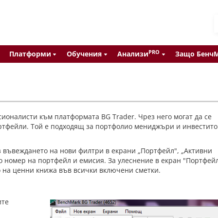
PRO
Платформи
Обучения
Анализи
Защо Бенч
ионалисти към платформата BG Trader.
Чрез него могат да се
тфейли. Той е подходящ за портфолио мениджъри и инвестито
з въвеждането на нови филтри в екрани
„
Портфейл",
„
Активни
о номер на портфейл и емисия. За улеснение в екран "Портфейл
на ценни книжа във всички включени сметки.
ите