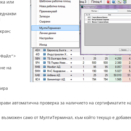
пка или
 еднакви
;
кран;
„
Файл
“
>
ане на
бира
прави автоматична проверка за наличието на сертификатите н
е възможен само от
МултиТерминал
, към който текущо е добаве