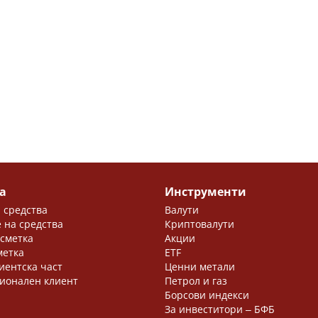
а
Инструменти
 средства
Валути
 на средства
Криптовалути
 сметка
Акции
метка
ETF
иентска част
Ценни метали
ионален клиент
Петрол и газ
Борсови индекси
За инвеститори ‒ БФБ