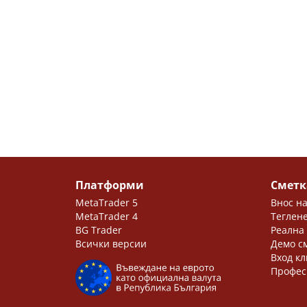
Платформи
Сметк
MetaTrader 5
Внос на
MetaTrader 4
Теглене
BG Trader
Реална
Всички версии
Демо с
Вход кл
Профес