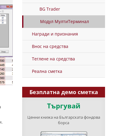
BG Trader
Модул МултиТерминал
Награди и признания
Внос на средства
Теглене на средства
Реална сметка
Безплатна демо сметка
Търгувай
а
Ценни книжа на Българската фондова
н.
борса