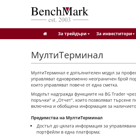
За трейдъри
За инвеститори
МултиТерминал
МултиТерминал е допълнителен модул за профес
управляват едновременно неограничен брой пор
които управляват повече от една сметка.
Модулът надгражда функциите на BG Trader чре
поръчки" и
„
Отчет", които позволяват търсене п
включена и обобщена информация за наличието 
Предимства на МултиТерминал
Достъп до цялата информация за управляван
портфейли в една платформа;