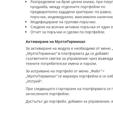
Разпределяне на броя ценни книжа, при поку
продажба, между отделните портфейли по
предварително зададени критерии: по равно,
поръчки, индивидуално, максимално налични
Модифициране на групови поръчки;
Следене на всички активни поръчки от един е
Отчет за поръчки и сделки по портфейли.
Активиране на МултиТерминал
За активиране на модула
е необходимо от меню
„
МултиТерминал
“
в платформата да се добавят
съответните сметки за управление чрез въвежд
техните потребителски имена и пароли.
За изтриване на портфейл
от
меню
„
Файл
“
>
„
МултиТерминал
“
се маркира портфейла и се из
„
Изтрий".
При следващото стартиране на платформата се 
зачислените портфейли.
Достъпът до портфейл, добавен за управление, 