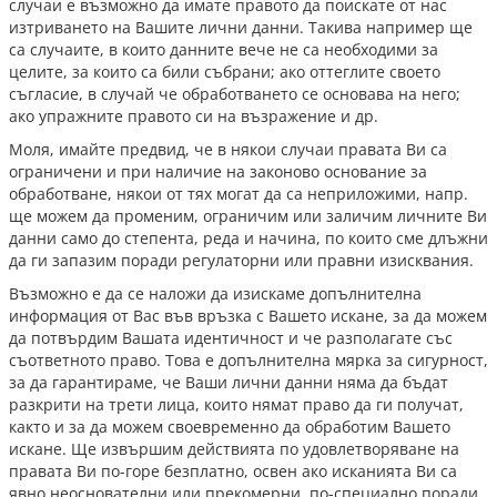
случаи е възможно да имате правото да поискате от нас
изтриването на Вашите лични данни. Такива например ще
са случаите, в които данните вече не са необходими за
целите, за които са били събрани; ако оттеглите своето
съгласие, в случай че обработването се основава на него;
ако упражните правото си на възражение и др.
Моля, имайте предвид, че в някои случаи правата Ви са
ограничени и при наличие на законово основание за
обработване, някои от тях могат да са неприложими, напр.
ще можем да променим, ограничим или заличим личните Ви
данни само до степента, реда и начина, по които сме длъжни
да ги запазим поради регулаторни или правни изисквания.
Възможно е да се наложи да изискаме допълнителна
информация от Вас във връзка с Вашето искане, за да можем
да потвърдим Вашата идентичност и че разполагате със
съответното право. Това е допълнителна мярка за сигурност,
за да гарантираме, че Ваши лични данни няма да бъдат
разкрити на трети лица, които нямат право да ги получат,
както и за да можем своевременно да обработим Вашето
искане. Ще извършим действията по удовлетворяване на
правата Ви по-горе безплатно, освен ако исканията Ви са
явно неоснователни или прекомерни, по-специално поради