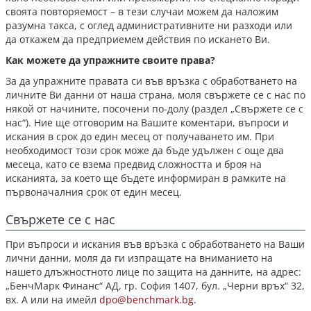
своята повторяемост – в тези случаи можем да наложим
разумна такса, с оглед административните ни разходи или
да откажем да предприемем действия по искането Ви.
Как можете да упражните своите права?
За да упражните правата си във връзка с обработването на
личните Ви данни от наша страна, моля свържете се с нас по
някой от начините, посочени по-долу (раздел „Свържете се с
нас“). Ние ще отговорим на Вашите коментари, въпроси и
искания в срок до един месец от получаването им. При
необходимост този срок може да бъде удължен с още два
месеца, като се взема предвид сложността и броя на
исканията, за което ще бъдете информиран в рамките на
първоначалния срок от един месец.
Свържете се с нас
При въпроси и искания във връзка с обработването на Ваши
лични данни, моля да ги изпращате на вниманието на
нашето длъжностното лице по защита на данните, на адрес:
„БенчМарк Финанс“ АД, гр. София 1407, бул. „Черни връх“ 32,
вх. А или на имейл
dpo@benchmark.bg
.