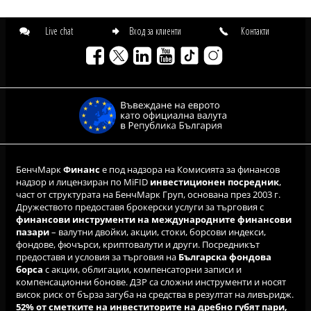
Live chat
Вход за клиенти
Контакти
БенчМарк
Финанс
е под надзора на Комисията за финансов
надзор и лицензиран по MiFID
инвестиционен посредник
,
част от структурата на БенчМарк Груп, основана през 2003 г.
Дружеството предоставя брокерски услуги за търговия с
финансови инструменти на международните финансови
пазари
– валутни двойки, акции, стоки, борсови индекси,
фондове, фючърси, криптовалути и други. Посредникът
предоставя и условия за търговия на
Българска фондова
борса
с акции, облигации, компенсаторни записи и
компенсационни бонове. ДЗР са сложни инструменти и носят
висок риск от бърза загуба на средства в резултат на ливъридж.
52% от сметките на инвеститорите на дребно губят пари,