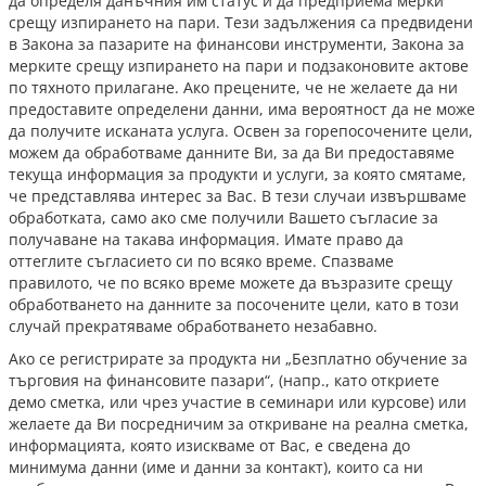
да определя данъчния им статус и да предприема мерки
срещу изпирането на пари. Тези задължения са предвидени
в Закона за пазарите на финансови инструменти, Закона за
мерките срещу изпирането на пари и подзаконовите актове
по тяхното прилагане. Ако прецените, че не желаете да ни
предоставите определени данни, има вероятност да не може
да получите исканата услуга. Освен за горепосочените цели,
можем да обработваме данните Ви, за да Ви предоставяме
текуща информация за продукти и услуги, за която смятаме,
че представлява интерес за Вас. В тези случаи извършваме
обработката, само ако сме получили Вашето съгласие за
получаване на такава информация. Имате право да
оттеглите съгласието си по всяко време. Спазваме
правилото, че по всяко време можете да възразите срещу
обработването на данните за посочените цели, като в този
случай прекратяваме обработването незабавно.
Ако се регистрирате за продукта ни „Безплатно обучение за
търговия на финансовите пазари“, (напр., като откриете
демо сметка, или чрез участие в семинари или курсове) или
желаете да Ви посредничим за откриване на реална сметка,
информацията, която изискваме от Вас, е сведена до
минимума данни (име и данни за контакт), които са ни