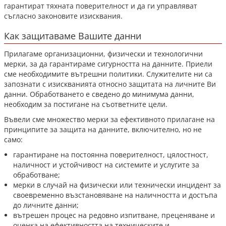
гарантират тяхната поверителност и да ги управляват
съгласно законовите изисквания.
Как защитаваме Вашите данни
Прилагаме организационни, физически и технологични
мерки, за да гарантираме сигурността на данните. Приели
сме необходимите вътрешни политики. Служителите ни са
запознати с изискванията относно защитата на личните Ви
данни. Обработването е сведено до минимума данни,
необходим за постигане на съответните цели.
Въвели сме множество мерки за ефективното прилагане на
принципите за защита на данните, включително, но не
само:
гарантиране на постоянна поверителност, цялостност,
наличност и устойчивост на системите и услугите за
обработване;
мерки в случай на физически или технически инцидент за
своевременно възстановяване на наличността и достъпа
до личните данни;
вътрешен процес на редовно изпитване, преценяване и
оценка на ефективността на техническите и