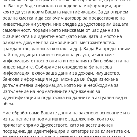
от Вас ще бъде поискана определена информация, чрез
която да установим Вашата идентификация. За да открием
реална сметка и да сключим договор за предоставяне на
инвестиционни услуги, ние следва да удостоверим Вашата
самоличност, поради което изискваме от Вас данни за
физическата Ви идентичност (като име, дата и място на
раждане, документ за самоличност, местожителство,
гражданство, данни за контакт и др.). За да Ви предоставим
най-подходящата инвестиционна услуга, изискваме
информация относно опита и познанията Ви в областта на
инвестициите. Събираме и определена финансова
информация, включваща данни за доходи, имущество,
банкова информация и др. Може да Ви бъде изискана
допълнителна информация, която ни е необходима за
изпълнение на нормативните задължения за
идентификация и поддръжка на данните в актуален вид и
обем.
Ние обработваме Вашите данни на законово основание и в
изпълнение на нормативните задължения, които се
прилагат спрямо Дружеството, като инвестиционен
посредник, да идентифицира и категоризира клиентите си,