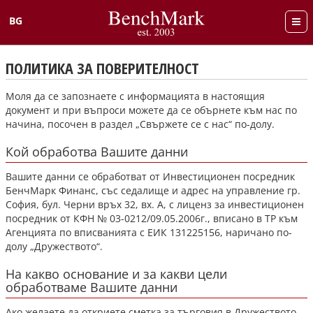
BG
English
ПОЛИТИКА ЗА ПОВЕРИТЕЛНОСТ
Моля да се запознаете с информацията в настоящия
документ и при въпроси можете да се обърнете към нас по
начина, посочен в раздел „Свържете се с нас“ по-долу.
Кой обработва Вашите данни
Вашите данни се обработват от Инвестиционен посредник
БенчМарк Финанс, със седалище и адрес на управление гр.
София, бул. Черни връх 32, вх. А, с лиценз за инвестиционен
посредник от КФН № 03-0212/09.05.2006г., вписано в ТР към
Агенцията по вписванията с ЕИК 131225156, наричано по-
долу „Дружеството“.
На какво основание и за какви цели
обработваме Вашите данни
Ако желаете да откриете сметка за търговия в Дружеството,