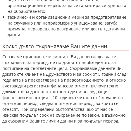
организационните мерки, за да се гарантира сигурността
на обработването;
технически и организационни мерки за предотвратяване
на случайно или неправомерно унищожаване, загуба,
промяна, неразрешено разкриване или достъп до лични
данни.
Колко дълго съхраняваме Вашите данни
Спазваме принципа, че личните Ви данни следва да се
съхраняват за период, не по-дълъг от необходимото за
постигане на съответните цели. Съхраняваме данните Ви,
докато сте клиент на Дружеството и за срок от 5 години след
годината на прекратяване на правоотношението, а относно
счетоводни регистри и финансови отчети, включително
документи за данъчен контрол, одит и последващи
финансови инспекции – 10 години, считано от 1 януари на
отчетния период, следващ отчетния период, за който се
отнасят. При определени обстоятелства, ако от нас се
изисква по-дълъг срок на съхранение по закон, е възможно
да съхраним Вашите лични данни и за по-дълъг период.