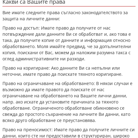
Какви са Вашите права
Вие имате следните права съгласно законодателството за
защита на личните данни:
Право на достъп: Имате право да получите от нас
потвърждение дали данните Ви се обработват и, ако това е
така, да получите копие от данните и информация относно
обработването. Моля имайте предвид, че за допълнителни
копия, поискани от Вас, можем да наложим разумна такса с
оглед административните ни разходи.
Право на коригиране: Ако данните Ви са непълни или
неточни, имате право да поискате тяхното коригиране.
Право на ограничаване на обработването: В някои случаи е
възможно да имате правото да поискате от нас
ограничаване на обработването на Вашите лични данни,
напр. ако искате да установите причината за тяхното
обработване. Ограниченото обработване обикновено се
свежда до простото съхранение на личните Ви данни, като
всяко друго обработване се преустановява.
Право на преносимост: Имате право да получите личните си
данни, които сте ни предоставили в структуриран, широко