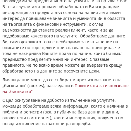
необходими за предоставяното на услугата и за връзка с Вас.
В тези случаи извършваме обработката и Ви изпращаме
информация за продукта въз основа на нашия легитимен
интерес да повишаваме знанията и уменията Ви в областта
на търговията с финансови инструменти, с оглед
възможността да станете реален клиент, както и за да
подобряваме качеството на услугите. Обработваме данните
Ви, само доколкото това е необходимо за изпълнение на
описаните по-горе цели и при спазване на принципа, че
това не накърнява Вашите права по начин, който би имал
предимство пред легитимния ни интерес. Спазваме
правилото, че по всяко време можете да възразите срещу
обработването на данните за посочените цели.
Лични данни могат да се събират и чрез използването на
„бисквитки“ (cookies), разгледани в
Политиката за използване
на „бисквитки“.
С цел осигуряване на доброто изпълнение на услугите,
можем да обработваме всяка информация, която е налична в
публични регистри (вкл. в публична база данни и данни,
оповестени в интернет), както и информация, получена по
повод изпълнение на законни разпоредби.