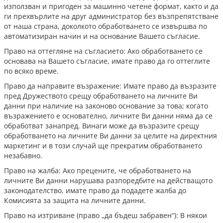
използван и пригоден за машинно четене формат, както и да
ги прехвърлите на друг администратор без възпрепятстване
от наша страна, доколкото обработването се извършва по
автоматизиран начин и на основание Вашето съгласие.
Право на оттегляне на съгласието: Ако обработването се
основава на Вашето съгласие, имате право да го оттеглите
по всяко време.
Право да направите възражение: Имате право да възразите
пред Дружеството срещу обработването на личните Ви
данни при наличие на законово основание за това; когато
възражението е основателно, личните Ви данни няма да се
обработват занапред. Винаги може да възразите срещу
обработването на личните Ви данни за целите на директния
маркетинг и в този случай ще прекратим обработването
незабавно.
Право на жалба: Ако прецените, че обработването на
личните Ви данни нарушава разпоредбите на действащото
законодателство, имате право да подадете жалба до
Комисията за защита на личните данни.
Право на изтриване (право „да бъдеш забравен“): В някои