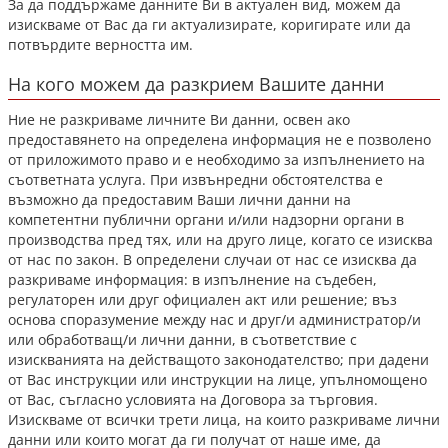
За да поддържаме данните Ви в актуален вид, можем да
изискваме от Вас да ги актуализирате, коригирате или да
потвърдите верността им.
На кого можем да разкрием Вашите данни
Ние не разкриваме личните Ви данни, освен ако
предоставянето на определена информация не е позволено
от приложимото право и е необходимо за изпълнението на
съответната услуга. При извънредни обстоятелства е
възможно да предоставим Ваши лични данни на
компетентни публични органи и/или надзорни органи в
производства пред тях, или на друго лице, когато се изисква
от нас по закон. В определени случаи от нас се изисква да
разкриваме информация: в изпълнение на съдебен,
регулаторен или друг официален акт или решение; въз
основа споразумение между нас и друг/и администратор/и
или обработващ/и лични данни, в съответствие с
изискванията на действащото законодателство; при дадени
от Вас инструкции или инструкции на лице, упълномощено
от Вас, съгласно условията на Договора за търговия.
Изискваме от всички трети лица, на които разкриваме лични
данни или които могат да ги получат от наше име, да