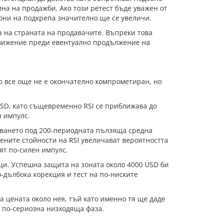
лна на продажби. Ако този ретест бъде уважен от
они на подкрепа значително ще се увеличи.
а на страната на продавачите. Въпреки това
движение преди евентуално продължение на
о все още не е окончателно компрометиран, но
USD, като същевременно RSI се приближава до
 импулс.
аването под 200-периодната пълзяща средна
ените стойности на RSI увеличават вероятността
ят по-силен импулс.
ци. Успешна защита на зоната около 4000 USD би
-дълбока корекция и тест на по-ниските
а цената около нея, тъй като именно тя ще даде
а по-сериозна низходяща фаза.