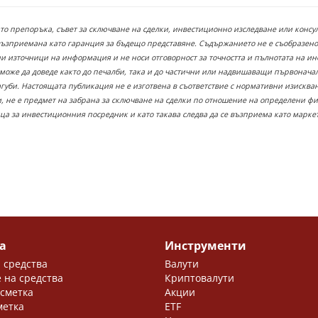
ато препоръка, съвет за сключване на сделки, инвестиционно изследване или конс
възприемана като гаранция за бъдещо представяне. Съдържанието не е съобразено
 източници на информация и не носи отговорност за точността и пълнотата на инф
 може да доведе както до печалби, така и до частични или надвишаващи първонача
загуби. Настоящата публикация не е изготвена в съответствие с нормативни изискв
 не е предмет на забрана за сключване на сделки по отношение на определени ф
ица за инвестиционния посредник и като такава следва да се възприема като марк
а
Инструменти
 средства
Валути
 на средства
Криптовалути
 сметка
Акции
метка
ETF