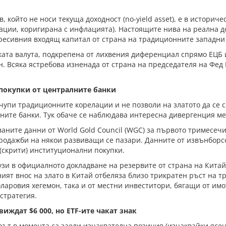
в, който не носи текуща доходност (no-yield asset), е в истори
ации, коригирана с инфлацията). Настоящите нива на реална 
гресивния входящ капитал от страна на традиционните западни
ката валута, подкрепена от лихвения диференциал спрямо ЕЦБ 
н. Всяка ястребова изненада от страна на председателя на Фе
 покупки от централните банки
чупи традиционните корелации и не позволи на златото да се с
ните банки. Тук обаче се наблюдава интересна дивергенция ме
ните данни от World Gold Council (WGC) за първото тримесеч
родажби на някои развиващи се пазари. Данните от извънборс
(скрити) институционални покупки.
зи в официалното докладване на резервите от страна на Китайс
ият внос на злато в Китай отбеляза близо трикратен ръст на т
ларовия хегемон, така и от местни инвеститори, бягащи от им
стратегия.
ждат $6 000, но ETF-ите чакат знак
рът в момента са заели изчаквателна позиция (изчаквайки яс