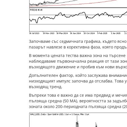
Започваме със седмичната графика, където ясно 
пазарът навлезе в корективна фаза, която прод
В момента цената тества важна зона на търсене 
наблюдаваме първоначална реакция от тази зона
възходящото движение и пробив към нови върхо
Допълнителен фактор, който заслужава внимание, 
низходящият импулс започва да отслабва. Това 
възходящ тренд.
Въпреки това е важно да се има предвид и мечи
пълзяща средна (50 MA), вероятността за задъл
зоната около 200-периодната пълзяща средна (20