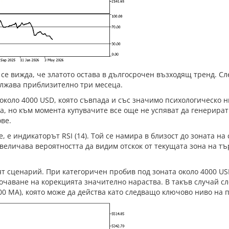
се вижда, че златото остава в дългосрочен възходящ тренд. С
ължава приблизително три месеца.
около 4000 USD, която съвпада и със значимо психологическо н
, но към момента купувачите все още не успяват да генерират
ве.
е индикаторът RSI (14). Той се намира в близост до зоната на
увеличава вероятността да видим отскок от текущата зона на т
ят сценарий. При категоричен пробив под зоната около 4000 U
бочаване на корекцията значително нараства. В такъв случай с
0 MA), която може да действа като следващо ключово ниво на 