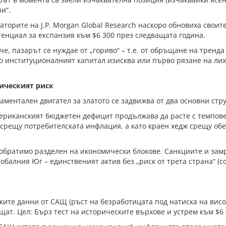
и“.
торите на J.P. Morgan Global Research наскоро обновиха своит
отенциал за експанзия към $6 300 през следващата година.
че, пазарът се нуждае от „гориво“ – т.е. от обръщане на тренд
о институционалният капитал изисква или първо рязане на лих
ическият риск
ментален двигател за златото се задвижва от два основни стр
ериканският бюджетен дефицит продължава да расте с темпов
а срещу потребителската инфлация, а като краен хедж срещу о
обратимо разделен на икономически блокове. Санкциите и зам
балния Юг – единственият актив без „риск от трета страна“ (cou
те данни от САЩ (ръст на безработицата под натиска на висо
щат. Цел: Бърз тест на историческите върхове и устрем към $6 