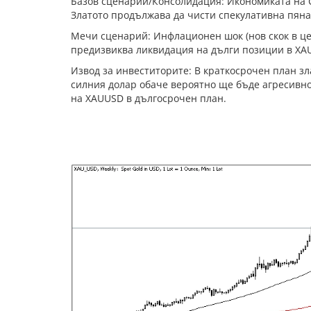
Базов сценарий/Консолидация: Икономиката на 
Златото продължава да чисти спекулативна пяна
Мечи сценарий: Инфлационен шок (нов скок в це
предизвиква ликвидация на дълги позиции в XAU
Извод за инвеститорите: В краткосрочен план з
силния долар обаче вероятно ще бъде агресивно 
на XAUUSD в дългосрочен план.