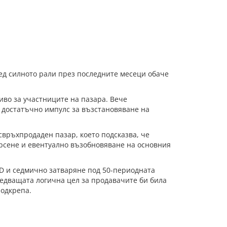
лед силното рали през последните месеци обаче
иво за участниците на пазара. Вече
 достатъчно импулс за възстановяване на
 свръхпродаден пазар, което подсказва, че
ърсене и евентуално възобновяване на основния
SD и седмично затваряне под 50-периодната
ледващата логична цел за продавачите би била
подкрепа.