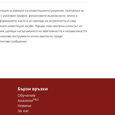
ултация за вземане на инвестиционно решение, препоръка за
 с рисковия профил, финансовите възможности, опита и
ормацията, както и за периода на актуалността ѝ след
лната инвестиция загуби. Поради тази причина клиентът не
ания, целящи насърчаването на обективността и независимостта
инансови инструменти и/или емитенти, преди
етингово съобщение.
Бързи връзки
Обучения
PRO
Анализи
Новини
За нас