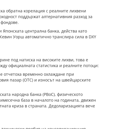
ческа обратна корелация с реалните лихвени
доходност поддържат алтернативния разход за
 фондове.
и Японската централна банка, действа като
д Кевин Уорш автоматично транслира сила в DXY
рине под натиска на високите лихви, това е
жду официалната статистика и реалните потоци:
ие отчетоха временно охлаждане при
овия пазар (OTC) и износът на швейцарските
ката народна банка (PBoC), физическото
римесечна база в началото на годината, движен
отната криза в страната. Дедоларизацията вече
ен технически пробив на консолидационния