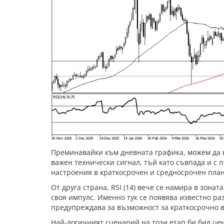
Преминавайки към дневната графика, можем да в
важен технически сигнал, тъй като съвпада и с
настроения в краткосрочен и средносрочен план
От друга страна, RSI (14) вече се намира в зон
своя импулс. Именно тук се появява известно ра
предупреждава за възможност за краткосрочно 
Най-логичният сценарий на този етап би бил цен