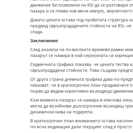
движение би позволило на RSI да се разтовари о
пазара и се появи нов мечи импулс, вероятност
Докато цената остава под пробитата структура 
предвид свръхпродадените стойности на RSI, н
спада.
Заключение:
След анализа на по-високите времеви рамки мож
пазарът се намира в най-сериозната си корекци
Седмичната графика показва, че цената тества 
свръхпродадени стойности. Това създава предпо
От друга страна дневната графика дава по-пре
показват, че в краткосрочен план продавачите 
първо да видим корективно възходящо движение
Към момента пазарът се намира в ключова зона,
могла да възобнови дългосрочния възходящ трен
динамични нива на подкрепа.
В краткосрочен план вниманието остава насочено
по-ясна индикация дали текущият спад е просто