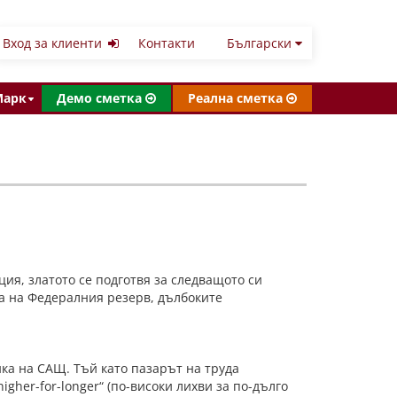
Вход за клиенти
Контакти
Български
Марк
Демо сметка
Реална сметка
ия, златото се подготвя за следващото си
а на Федералния резерв, дълбоките
ка на САЩ. Тъй като пазарът на труда
her-for-longer“ (по-високи лихви за по-дълго