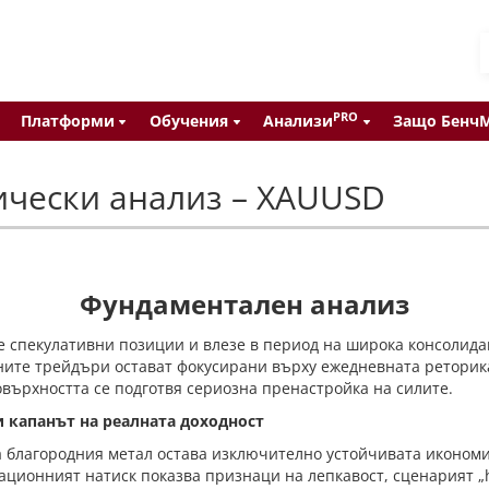
PRO
Платформи
Обучения
Анализи
Защо Бенч
ически анализ – XAUUSD
Фундаментален анализ
е спекулативни позиции и влезе в период на широка консолидац
ните трейдъри остават фокусирани върху ежедневната реторик
върхността се подготвя сериозна пренастройка на силите.
 капанът на реалната доходност
 благородния метал остава изключително устойчивата икономи
ционният натиск показва признаци на лепкавост, сценарият „hig