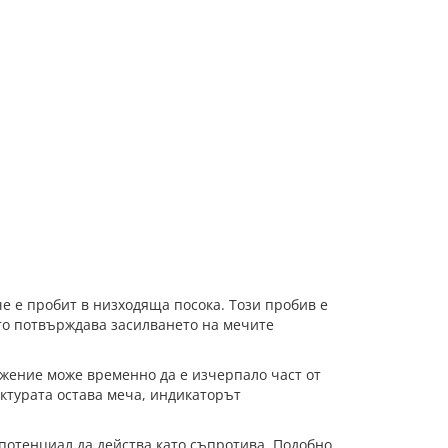
 е пробит в низходяща посока. Този пробив е
ето потвърждава засилването на мечите
вижение може временно да е изчерпало част от
уктурата остава меча, индикаторът
 потенциал да действа като съпротива. Подобно