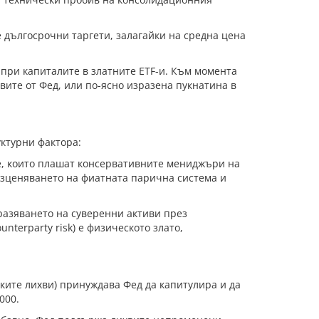
е дългосрочни таргети, залагайки на средна цена
а при капиталите в златните ETF-и. Към момента
вите от Фед, или по-ясно изразена пукнатина в
уктурни фактора:
е, които плашат консервативните мениджъри на
безценяването на фиатната парична система и
разяването на суверенни активи през
nterparty risk) е физическото злато,
ките лихви) принуждава Фед да капитулира и да
000.