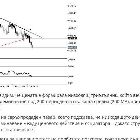
идим, че цената е формирала низходящ триъгълник, който вече
 преминаване под 200-периодната пълзяща средна (200 MA), ко
.
ата на свръхпродаден пазар, което подсказва, че низходящото д
зминаване между ценовото действие и осцилатора – докато стр
възстановяване.
ата да направи ретест на пробитата подкрепа, която вече има