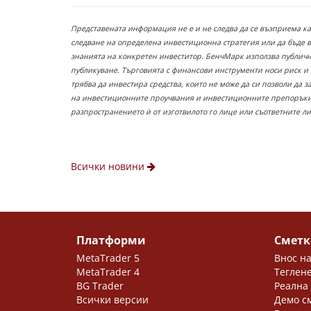
Представената информация не е и не следва да се възприема к
следване на определена инвестиционна стратегия или да бъде 
знанията на конкретен инвеститор. БенчМарк използва публични
публикуване. Търговията с финансови инструменти носи риск и
трябва да инвестира средства, които не може да си позволи да 
на инвестиционните проучвания и инвестиционните препоръки,
разпространението ѝ от изготвилото го лице или съответните л
Всички новини
Платформи
Сметк
MetaTrader 5
Внос на
MetaTrader 4
Теглене
BG Trader
Реална
Всички версии
Демо с