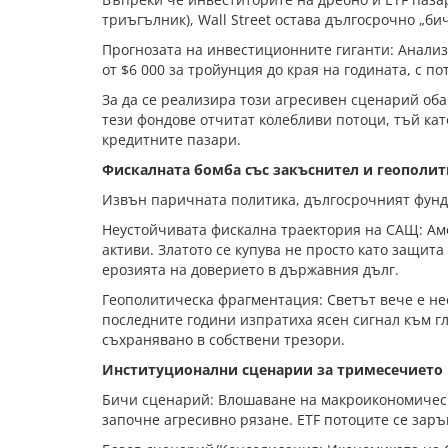
триъгълник), Wall Street остава дългосрочно „бич
Прогнозата на инвестиционните гиганти: Анализа
от $6 000 за тройунция до края на годината, с п
За да се реализира този агресивен сценарий оба
тези фондове отчитат колебливи потоци, тъй кат
кредитните пазари.
Фискалната бомба със закъснител и геополит
Извън паричната политика, дългосрочният фунда
Неустойчивата фискална траектория на САЩ: Ам
активи. Златото се купува не просто като защит
ерозията на доверието в държавния дълг.
Геополитическа фрагментация: Светът вече е не
последните години изпратиха ясен сигнал към гло
съхранявано в собствени трезори.
Институционални сценарии за тримесечието
Бичи сценарий: Влошаване на макроикономически
започне агресивно рязане. ETF потоците се заръ