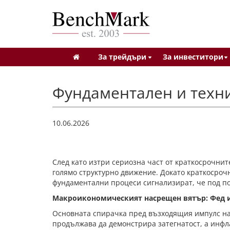
За трейдъри
За инвеститори
Фундаментален и техн
10.06.2026
След като изтри сериозна част от краткосрочнит
голямо структурно движение. Докато краткосроч
фундаментални процеси сигнализират, че под по
Макроикономическият насрещен вятър: Фед и
Основната спирачка пред възходящия импулс на
продължава да демонстрира затегнатост, а инфла