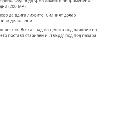
 бавно, Фед поддържа лихвите непроменени.
дни (200-MA).
ово да вдига лихвите. Силният долар
енови диапазони.
ашингтон. Всеки спад на цената под влияние на
ето поставя стабилен и „твърд“ под под пазара