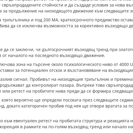
т свръхпродадените стойности и да създаде условия за нова въ
та за продължение на низходящото движение към следващите з
на триъгълника и под 200 MA, краткосрочното предимство остав
е бива да се изключва възможността за корективно възходящо 
е да се заключи, че дългосрочният възходящ тренд при златот
я от началото на последното възходящо движение.
ключова зона на търсене около психологическото ниво от 4000 
ставки за потенциален отскок и възстановяване на възходящия
дпазлив сигнал. Пробивът на низходящия триъгълник и премин
продължават да контролират пазара. Въпреки това свръхпродад
 или ретест на пробитите нива преди да се формира следващи
 която вероятно ще определи посоката през следващите седми
д, докато категоричен пробив под нея ще отвори вратата за по
 към евентуален ретест на пробитата структура и реакцията н
 корекция в рамките на по-голям възходящ тренд или начало н