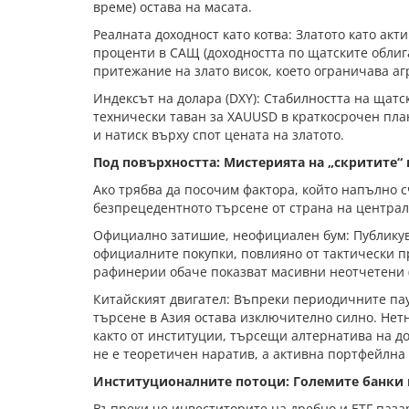
време) остава на масата.
Реалната доходност като котва: Златото като акти
проценти в САЩ (доходността по щатските облиг
притежание на злато висок, което ограничава а
Индексът на долара (DXY): Стабилността на щатс
технически таван за XAUUSD в краткосрочен пла
и натиск върху спот цената на златото.
Под повърхността: Мистерията на „скритите“
Ако трябва да посочим фактора, който напълно с
безпрецедентното търсене от страна на централ
Официално затишие, неофициален бум: Публикува
официалните покупки, повлияно от тактически п
рафинерии обаче показват масивни неотчетени 
Китайският двигател: Въпреки периодичните пау
търсене в Азия остава изключително силно. Нетн
както от институции, търсещи алтернатива на до
не е теоретичен наратив, а активна портфейлна 
Институционалните потоци: Големите банки ви
Въпреки че инвеститорите на дребно и ETF паза