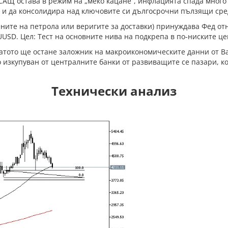
САЩ остава в режим на „меко кацане“, инфлацията спада много
 и да консолидира над ключовите си дългосрочни пълзящи сре
ните на петрола или веригите за доставки) принуждава Фед отн
USD. Цел: Тест на основните нива на подкрепа в по-ниските ц
латото ще остане заложник на макроикономическите данни от В
изкупуван от централните банки от развиващите се пазари, ко
Технически анализ