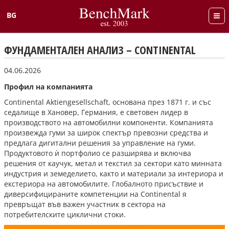
BG
English
ФУНДАМЕНТАЛЕН АНАЛИЗ – CONTINENTAL
04.06.2026
Профил на компанията
Continental Aktiengesellschaft, основана през 1871 г. и със
седалище в Хановер, Германия, е световен лидер в
производството на автомобилни компоненти. Компанията
произвежда гуми за широк спектър превозни средства и
предлага дигитални решения за управление на гуми.
Продуктовото ѝ портфолио се разширява и включва
решения от каучук, метал и текстил за сектори като минната
индустрия и земеделието, както и материали за интериора и
екстериора на автомобилите. Глобалното присъствие и
диверсифицираните компетенции на Continental я
превръщат във важен участник в сектора на
потребителските циклични стоки.