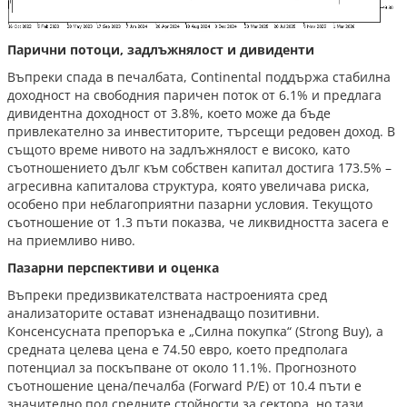
Парични потоци, задлъжнялост и дивиденти
Въпреки спада в печалбата, Continental поддържа стабилна
доходност на свободния паричен поток от 6.1% и предлага
дивидентна доходност от 3.8%, което може да бъде
привлекателно за инвеститорите, търсещи редовен доход. В
същото време нивото на задлъжнялост е високо, като
съотношението дълг към собствен капитал достига 173.5% –
агресивна капиталова структура, която увеличава риска,
особено при неблагоприятни пазарни условия. Текущото
съотношение от 1.3 пъти показва, че ликвидността засега е
на приемливо ниво.
Пазарни перспективи и оценка
Въпреки предизвикателствата настроенията сред
анализаторите остават изненадващо позитивни.
Консенсусната препоръка е „Силна покупка“ (Strong Buy), а
средната целева цена е 74.50 евро, което предполага
потенциал за поскъпване от около 11.1%. Прогнозното
съотношение цена/печалба (Forward P/E) от 10.4 пъти е
значително под средните стойности за сектора, но тази