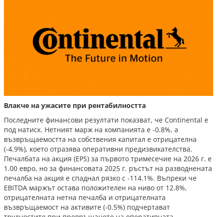
Влакче на ужасите при рентабилността
Последните финансови резултати показват, че Continental е
под натиск. Нетният марж на компанията е -0.8%, а
възвръщаемостта на собствения капитал е отрицателна
(-4.9%), което отразява оперативни предизвикателства.
Печалбата на акция (EPS) за първото тримесечие на 2026 г. е
1.00 евро, но за финансовата 2025 г. ръстът на разводнената
печалба на акция е спаднал рязко с -114.1%. Въпреки че
EBITDA маржът остава положителен на ниво от 12.8%,
отрицателната нетна печалба и отрицателната
възвръщаемост на активите (-0.5%) подчертават
трудностите при превръщането на оперативната