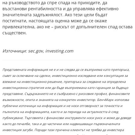
на ръководството да спре спада на приходите, да
възстанови рентабилността и да управлява ефективно
значителната задлъжнялост. Ако тези цели бъдат
постигнати, настоящата оценка може да се окаже
привлекателна, ако не – рискът от допълнителен спад остава
съществен.
Източници:
sec.gov, investing.com
Представената информация не е и не следва да се възприема като препоръка,
съвет за сключване на сделки, инвестиционно изследване или консултация за
вземане на инвестиционно решение, препоръка за следване на определена
инвестиционна стратегия или да бъде възприемана като гаранция за бъдещо
представяне. Съдържанието не е съобразено с рисковия профил, финансовите
възможности, опита и знанията на конкретен инвеститор. БенчМарк използва
публични източници на информация и не носи отговорност за точността и
пълнотата на информацията, както и за периода на актуалността ѝ след
публикуване. Търговията с финансови инструменти носи риск и може да доведе
както до печалби, така и до частични или надвишаващи първоначалната
инвестиция загуби. Поради тази причина клиентът не трябва да инвестира