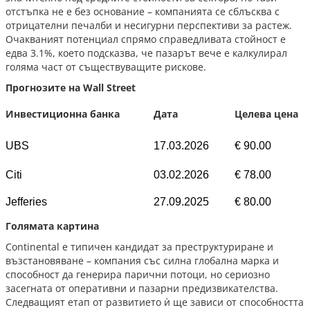
отстъпка не е без основание – компанията се сблъсква с
отрицателни печалби и несигурни перспективи за растеж.
Очакваният потенциал спрямо справедливата стойност е
едва 3.1%, което подсказва, че пазарът вече е калкулирал
голяма част от съществуващите рискове.
Прогнозите на Wall Street
Инвестиционна банка
Дата
Целева цена
UBS
17.03.2026
€ 90.00
Citi
03.02.2026
€ 78.00
Jefferies
27.09.2025
€ 80.00
Голямата картина
Continental е типичен кандидат за преструктуриране и
възстановяване – компания със силна глобална марка и
способност да генерира парични потоци, но сериозно
засегната от оперативни и пазарни предизвикателства.
Следващият етап от развитието ѝ ще зависи от способността