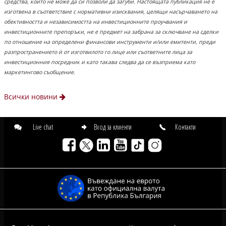
средства, които не може да си позволи да загуби. Настоящата публикация не е
изготвена в съответствие с нормативни изисквания, целящи насърчаването на
обективността и независимостта на инвестиционните проучвания и
инвестиционните препоръки, не е предмет на забрана за сключване на сделки
по отношение на определени финансови инструменти и/или емитенти, преди
разпространението ѝ от изготвилото го лице или съответните лица за
инвестиционния посредник и като такава следва да се възприема като
маркетингово съобщение.
Всички новини
Live chat
Вход за клиенти
Контакти