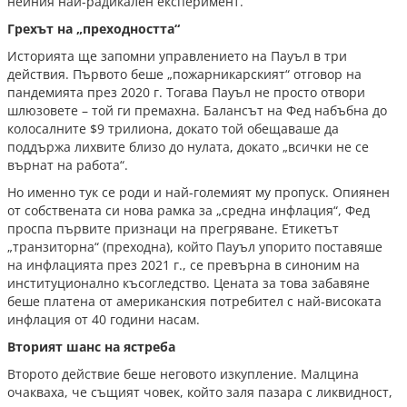
нейния най-радикален експеримент.
Грехът на „преходността“
Историята ще запомни управлението на Пауъл в три
действия. Първото беше „пожарникарският“ отговор на
пандемията през 2020 г. Тогава Пауъл не просто отвори
шлюзовете – той ги премахна. Балансът на Фед набъбна до
колосалните $9 трилиона, докато той обещаваше да
поддържа лихвите близо до нулата, докато „всички не се
върнат на работа“.
Но именно тук се роди и най-големият му пропуск. Опиянен
от собствената си нова рамка за „средна инфлация“, Фед
проспа първите признаци на прегряване. Етикетът
„транзиторна“ (преходна), който Пауъл упорито поставяше
на инфлацията през 2021 г., се превърна в синоним на
институционално късогледство. Цената за това забавяне
беше платена от американския потребител с най-високата
инфлация от 40 години насам.
Вторият шанс на ястреба
Второто действие беше неговото изкупление. Малцина
очакваха, че същият човек, който заля пазара с ликвидност,