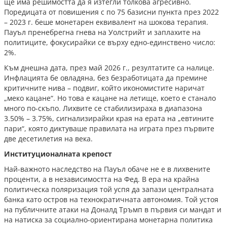
ще има решимостта да я изтегли толкова агресивно.
Поредицата от повишения с по 75 базисни пункта през 2022
– 2023 г. беше монетарен еквивалент на шокова терапия.
Пауъл пренебрегна гнева на Уолстрийт и заплахите на
политиците, фокусирайки се върху едно-единствено число:
2%.
Към днешна дата, през май 2026 г., резултатите са налице.
Инфлацията бе овладяна, без безработицата да премине
критичните нива – подвиг, който икономистите наричат
„меко кацане“. Но това е кацане на летище, което е станало
много по-скъпо. Лихвите се стабилизираха в диапазона
3.50% – 3.75%, сигнализирайки края на ерата на „евтините
пари“, която диктуваше правилата на играта през първите
две десетилетия на века.
Институционалната крепост
Най-важното наследство на Пауъл обаче не е в лихвените
проценти, а в независимостта на Фед. В ера на крайна
политическа поляризация той успя да запази централната
банка като остров на технократичната автономия. Той устоя
на публичните атаки на Доналд Тръмп в първия си мандат и
на натиска за социално-ориентирана монетарна политика