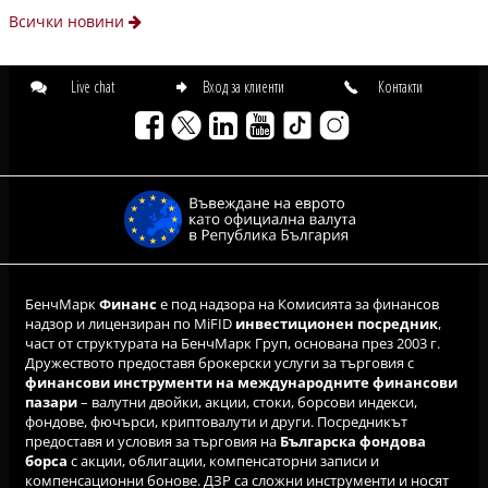
Всички новини
Live chat
Вход за клиенти
Контакти
БенчМарк
Финанс
е под надзора на Комисията за финансов
надзор и лицензиран по MiFID
инвестиционен посредник
,
част от структурата на БенчМарк Груп, основана през 2003 г.
Дружеството предоставя брокерски услуги за търговия с
финансови инструменти на международните финансови
пазари
– валутни двойки, акции, стоки, борсови индекси,
фондове, фючърси, криптовалути и други. Посредникът
предоставя и условия за търговия на
Българска фондова
борса
с акции, облигации, компенсаторни записи и
компенсационни бонове. ДЗР са сложни инструменти и носят