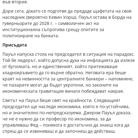
във втория.
Дори сега, докато се подготвя да предаде щафетата на своя
наследник (вероятно Кевин Уорш), Пауъл остава в Борда на
гуверньорите до 2028 г. – символичен акт на
институционална съпротива срещу опитите за
политизиране на банката.
Присъдата
Пауъл напуска стола на председател в ситуация на парадокс.
Той бе лидерът, който допусна духа на инфлацията да излезе
от бутилката, но и единственият, който притежаваше
хладнокръвието да го върне обратно. Неговата ера беше
краят на невинността за централните банкери – напомняне,
че пазарите могат да бъдат укротени, но законите на
икономическата гравитация винаги побеждават накрая.
Светът на Пауъл беше свят на крайности. Следващият
председател ще наследи икономика, която е по-устойчива,
но и значително по-непредсказуема. Джером Пауъл доказа,
че не е нужно да си професор по икономика, за да
управляваш Фед – понякога е достатъчно да знаеш кога да
спреш да се извиняваш и да започнеш да действаш.