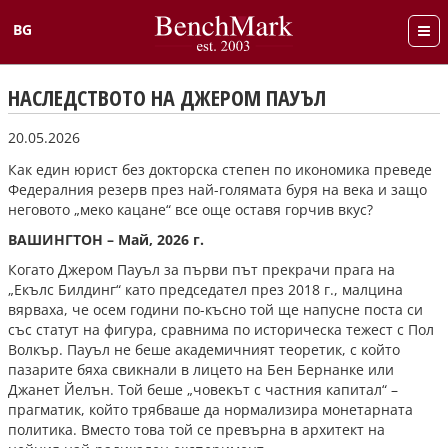
BG
English
НАСЛЕДСТВОТО НА ДЖЕРОМ ПАУЪЛ
20.05.2026
Как един юрист без докторска степен по икономика преведе
Федералния резерв през най-голямата буря на века и защо
неговото „меко кацане“ все още оставя горчив вкус?
ВАШИНГТОН – Май, 2026 г.
Когато Джером Пауъл за първи път прекрачи прага на
„Екълс Билдинг“ като председател през 2018 г., малцина
вярваха, че осем години по-късно той ще напусне поста си
със статут на фигура, сравнима по историческа тежест с Пол
Волкър. Пауъл не беше академичният теоретик, с който
пазарите бяха свикнали в лицето на Бен Бернанке или
Джанет Йелън. Той беше „човекът с частния капитал“ –
прагматик, който трябваше да нормализира монетарната
политика. Вместо това той се превърна в архитект на