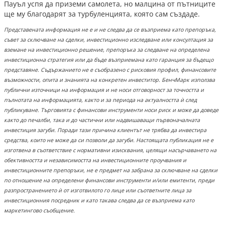
Пауъл успя да приземи самолета, но малцина от пътниците
ще му благодарят за турбуленцията, която сам създаде.
Представената информация не е и не следва да се възприема като препоръка,
съвет за сключване на сделки, инвестиционно изследване или консултация за
вземане на инвестиционно решение, препоръка за следване на определена
инвестиционна стратегия или да бъде възприемана като гаранция за бъдещо
представяне. Съдържанието не е съобразено с рисковия профил, финансовите
възможности, опита и знанията на конкретен инвеститор. БенчМарк използва
публични източници на информация и не носи отговорност за точността и
пълнотата на информацията, както и за периода на актуалността ѝ след
публикуване. Търговията с финансови инструменти носи риск и може да доведе
както до печалби, така и до частични или надвишаващи първоначалната
инвестиция загуби. Поради тази причина клиентът не трябва да инвестира
средства, които не може да си позволи да загуби. Настоящата публикация не е
изготвена в съответствие с нормативни изисквания, целящи насърчаването на
обективността и независимостта на инвестиционните проучвания и
инвестиционните препоръки, не е предмет на забрана за сключване на сделки
по отношение на определени финансови инструменти и/или емитенти, преди
разпространението ѝ от изготвилото го лице или съответните лица за
инвестиционния посредник и като такава следва да се възприема като
маркетингово съобщение.