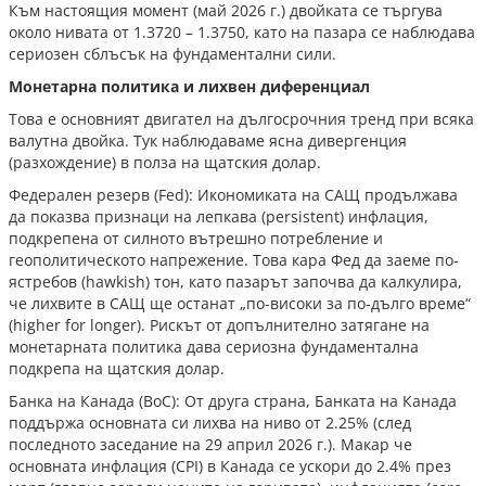
Към настоящия момент (май 2026 г.) двойката се търгува
около нивата от 1.3720 – 1.3750, като на пазара се наблюдава
сериозен сблъсък на фундаментални сили.
Монетарна политика и лихвен диференциал
Това е основният двигател на дългосрочния тренд при всяка
валутна двойка. Тук наблюдаваме ясна дивергенция
(разхождение) в полза на щатския долар.
Федерален резерв (Fed): Икономиката на САЩ продължава
да показва признаци на лепкава (persistent) инфлация,
подкрепена от силното вътрешно потребление и
геополитическото напрежение. Това кара Фед да заеме по-
ястребов (hawkish) тон, като пазарът започва да калкулира,
че лихвите в САЩ ще останат „по-високи за по-дълго време“
(higher for longer). Рискът от допълнително затягане на
монетарната политика дава сериозна фундаментална
подкрепа на щатския долар.
Банка на Канада (BoC): От друга страна, Банката на Канада
поддържа основната си лихва на ниво от 2.25% (след
последното заседание на 29 април 2026 г.). Макар че
основната инфлация (CPI) в Канада се ускори до 2.4% през