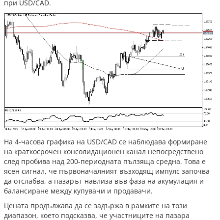
при USD/CAD.
На 4-часова графика на USD/CAD се наблюдава формиране
на краткосрочен консолидационен канал непосредствено
след пробива над 200-периодната пълзяща средна. Това е
ясен сигнал, че първоначалният възходящ импулс започва
да отслабва, а пазарът навлиза във фаза на акумулация и
балансиране между купувачи и продавачи.
Цената продължава да се задържа в рамките на този
диапазон, което подсказва, че участниците на пазара