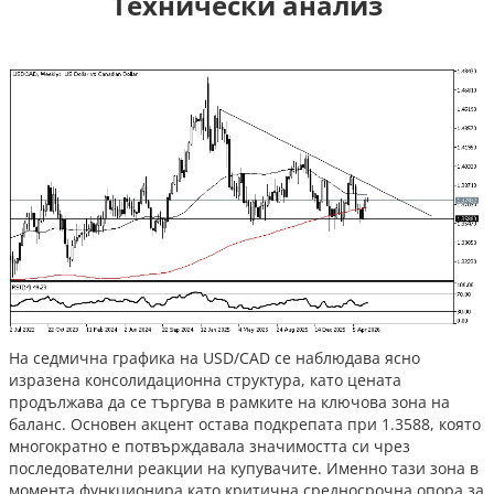
Технически анализ
На седмична графика на USD/CAD се наблюдава ясно
изразена консолидационна структура, като цената
продължава да се търгува в рамките на ключова зона на
баланс. Основен акцент остава подкрепата при 1.3588, която
многократно е потвърждавала значимостта си чрез
последователни реакции на купувачите. Именно тази зона в
момента функционира като критична средносрочна опора за