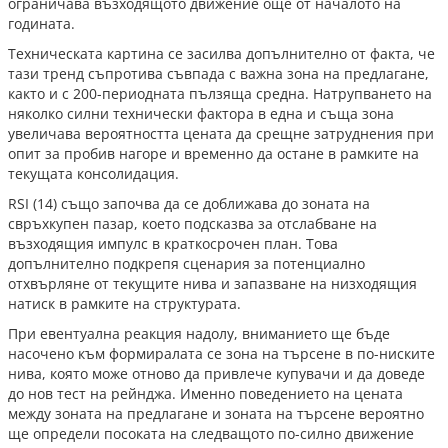
ограничава възходящото движение още от началото на
годината.
Техническата картина се засилва допълнително от факта, че
тази тренд съпротива съвпада с важна зона на предлагане,
както и с 200-периодната пълзяща средна. Натрупването на
няколко силни технически фактора в една и съща зона
увеличава вероятността цената да срещне затруднения при
опит за пробив нагоре и временно да остане в рамките на
текущата консолидация.
RSI (14) също започва да се доближава до зоната на
свръхкупен пазар, което подсказва за отслабване на
възходящия импулс в краткосрочен план. Това
допълнително подкрепя сценария за потенциално
отхвърляне от текущите нива и запазване на низходящия
натиск в рамките на структурата.
При евентуална реакция надолу, вниманието ще бъде
насочено към формиралата се зона на търсене в по-ниските
нива, която може отново да привлече купувачи и да доведе
до нов тест на рейнджа. Именно поведението на цената
между зоната на предлагане и зоната на търсене вероятно
ще определи посоката на следващото по-силно движение