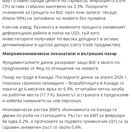
март (главно заради цените на горивата), инфлацията (core
CPI) остава стабилно закотвено на 2.3%. Пазарните
очаквания за срещата на BoC през юни залагат твърдо
(близо 99%) на запазване на лихвите без промяна.
Ключов извод: Разликата в лихвените проценти (лихвеният
диференциал) работи в полза на USD, тъй като
инвеститорите получават по-висока доходност в активи,
деноминирани в щатски долари (carry trade предимство).
Макроикономически показатели и вътрешен пазар
Фундаменталните данни разкриват защо BoC е много по-
предпазлива от Фед по отношение на лихвите.
Пазар на труда в Канада: Последните данни за април 2026 г.
показаха сериозно охлаждане – безработицата в Канада се
покачи до 6-месечен връх от 6.9%, отчитайки нетна загуба
на работни места (17.7 K). Бизнесът в страната е предпазлив
и избягва наемането на нов персонал.
Икономически растеж (БВП): Икономиката на Канада се
движи по ръба на стагнацията. Ръстът на БВП за февруари
бе едва 0.2%, а прогнозите за първото тримесечие (Q1) са за
скромен анемичен ръст от около 0.4%.