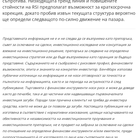
съпротива. Низходящата тренд линия и повишените
стойности на RSI предполагат възможност за краткосрочна
корекция, докато пробив извън текущата структура вероятно
ще определи следващото по-силно движение на пазара.
Представената информация не е и не следва да се възприема като препоръка,
съвет за сключване на сделки, инвестиционно изследване или консултация за
вземане на инвестиционно решение, препоръка за следване на определена
инвестиционна стратегия или да бъде възприемана като гаранция за бъдещо
представяне. Съдържанието не е съобразено с рисковия профил, финансовите
възможности, опита и знанията на конкретен инвеститор. БенчМарк използва
публични източници на информация и не носи отговорност за точността и
пълнотата на информацията, както и за периода на актуалността ѝ след
публикуване. Търговията с финансови инструменти носи риск и може да доведе
както до печалби, така и до частични или надвишаващи първоначалната
инвестиция загуби. Поради тази причина клиентът не трябва да инвестира
средства, които не може да си позволи да загуби. Настоящата публикация не е
изготвена в съответствие с нормативни изисквания, целящи насърчаването на
обективността и независимостта на инвестиционните проучвания и
инвестиционните препоръки, не е предмет на забрана за сключване на сделки
по отношение на определени финансови инструменти и/или емитенти, преди
разпространението ѝ от изготвилото го лице или съответните лица за