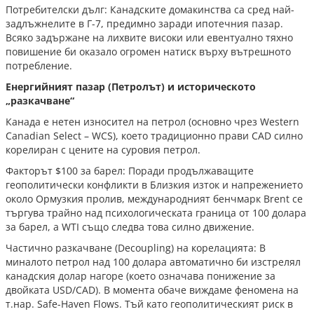
Потребителски дълг: Канадските домакинства са сред най-
задлъжнелите в Г-7, предимно заради ипотечния пазар.
Всяко задържане на лихвите високи или евентуално тяхно
повишение би оказало огромен натиск върху вътрешното
потребление.
Енергийният пазар (Петролът) и историческото
„разкачване“
Канада е нетен износител на петрол (основно чрез Western
Canadian Select – WCS), което традиционно прави CAD силно
корелиран с цените на суровия петрол.
Факторът $100 за барел: Поради продължаващите
геополитически конфликти в Близкия изток и напрежението
около Ормузкия пролив, международният бенчмарк Brent се
търгува трайно над психологическата граница от 100 долара
за барел, а WTI също следва това силно движение.
Частично разкачване (Decoupling) на корелацията: В
миналото петрол над 100 долара автоматично би изстрелял
канадския долар нагоре (което означава понижение за
двойката USD/CAD). В момента обаче виждаме феномена на
т.нар. Safe-Haven Flows. Тъй като геополитическият риск в