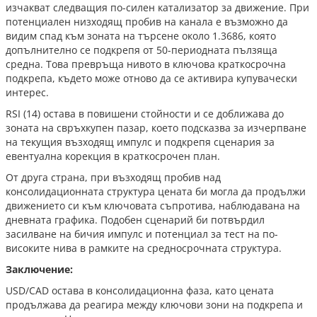
изчакват следващия по-силен катализатор за движение. При
потенциален низходящ пробив на канала е възможно да
видим спад към зоната на търсене около 1.3686, която
допълнително се подкрепя от 50-периодната пълзяща
средна. Това превръща нивото в ключова краткосрочна
подкрепа, където може отново да се активира купувачески
интерес.
RSI (14) остава в повишени стойности и се доближава до
зоната на свръхкупен пазар, което подсказва за изчерпване
на текущия възходящ импулс и подкрепя сценария за
евентуална корекция в краткосрочен план.
От друга страна, при възходящ пробив над
консолидационната структура цената би могла да продължи
движението си към ключовата съпротива, наблюдавана на
дневната графика. Подобен сценарий би потвърдил
засилване на бичия импулс и потенциал за тест на по-
високите нива в рамките на средносрочната структура.
Заключение:
USD/CAD остава в консолидационна фаза, като цената
продължава да реагира между ключови зони на подкрепа и