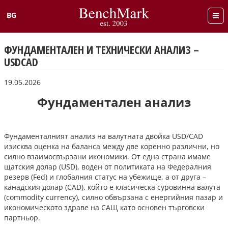
BG
English
ФУНДАМЕНТАЛЕН И ТЕХНИЧЕСКИ АНАЛИЗ –
USDCAD
19.05.2026
Фундаментален анализ
Фундаменталният анализ на валутната двойка USD/CAD
изисква оценка на баланса между две коренно различни, но
силно взаимосвързани икономики. От една страна имаме
щатския долар (USD), воден от политиката на Федералния
резерв (Fed) и глобалния статус на убежище, а от друга –
канадския долар (CAD), който е класическа суровинна валута
(commodity currency), силно обвързана с енергийния пазар и
икономическото здраве на САЩ като основен търговски
партньор.