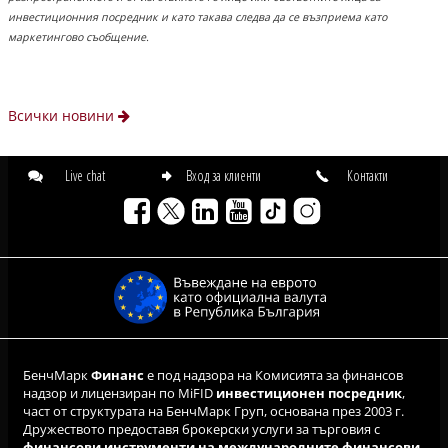
инвестиционния посредник и като такава следва да се възприема като
маркетингово съобщение.
Всички новини
Live chat
Вход за клиенти
Контакти
БенчМарк
Финанс
е под надзора на Комисията за финансов
надзор и лицензиран по MiFID
инвестиционен посредник
,
част от структурата на БенчМарк Груп, основана през 2003 г.
Дружеството предоставя брокерски услуги за търговия с
финансови инструменти на международните финансови