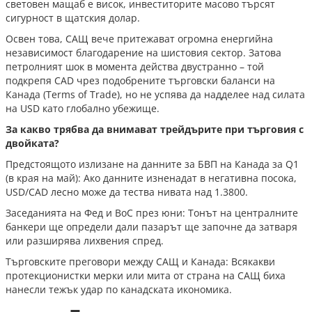
световен мащаб е висок, инвеститорите масово търсят
сигурност в щатския долар.
Освен това, САЩ вече притежават огромна енергийна
независимост благодарение на шистовия сектор. Затова
петролният шок в момента действа двустранно – той
подкрепя CAD чрез подобрените търговски баланси на
Канада (Terms of Trade), но не успява да надделее над силата
на USD като глобално убежище.
За какво трябва да внимават трейдърите при търговия с
двойката?
Предстоящото излизане на данните за БВП на Канада за Q1
(в края на май): Ако данните изненадат в негативна посока,
USD/CAD лесно може да тества нивата над 1.3800.
Заседанията на Фед и BoC през юни: Тонът на централните
банкери ще определи дали пазарът ще започне да затваря
или разширява лихвения спред.
Търговските преговори между САЩ и Канада: Всякакви
протекционистки мерки или мита от страна на САЩ биха
нанесли тежък удар по канадската икономика.