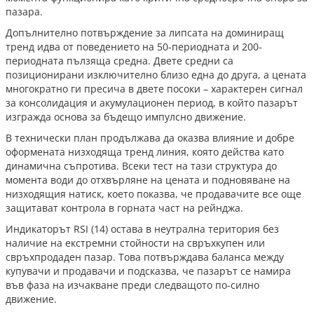
пазара.
Допълнително потвърждение за липсата на доминиращ
тренд идва от поведението на 50-периодната и 200-
периодната пълзяща средна. Двете средни са
позиционирани изключително близо една до друга, а цената
многократно ги пресича в двете посоки – характерен сигнал
за консолидация и акумулационен период, в който пазарът
изгражда основа за бъдещо импулсно движение.
В технически план продължава да оказва влияние и добре
оформената низходяща тренд линия, която действа като
динамична съпротива. Всеки тест на тази структура до
момента води до отхвърляне на цената и подновяване на
низходящия натиск, което показва, че продавачите все още
защитават контрола в горната част на рейнджа.
Индикаторът RSI (14) остава в неутрална територия без
наличие на екстремни стойности на свръхкупен или
свръхпродаден пазар. Това потвърждава баланса между
купувачи и продавачи и подсказва, че пазарът се намира
във фаза на изчакване преди следващото по-силно
движение.