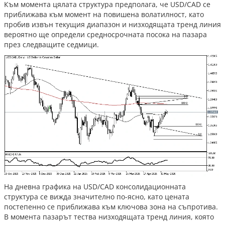
Към момента цялата структура предполага, че USD/CAD се
приближава към момент на повишена волатилност, като
пробив извън текущия диапазон и низходящата тренд линия
вероятно ще определи средносрочната посока на пазара
през следващите седмици.
На дневна графика на USD/CAD консолидационната
структура се вижда значително по-ясно, като цената
постепенно се приближава към ключова зона на съпротива.
В момента пазарът тества низходящата тренд линия, която