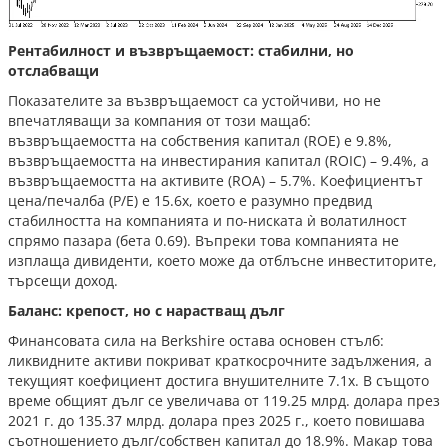
Рентабилност и възвръщаемост: стабилни, но
отслабващи
Показателите за възвръщаемост са устойчиви, но не
впечатляващи за компания от този мащаб:
възвръщаемостта на собствения капитал (ROE) е 9.8%,
възвръщаемостта на инвестирания капитал (ROIC) – 9.4%, а
възвръщаемостта на активите (ROA) – 5.7%. Коефициентът
цена/печалба (P/E) е 15.6x, което е разумно предвид
стабилността на компанията и по-ниската ѝ волатилност
спрямо пазара (бета 0.69). Въпреки това компанията не
изплаща дивиденти, което може да отблъсне инвеститорите,
търсещи доход.
Баланс: крепост, но с нарастващ дълг
Финансовата сила на Berkshire остава основен стълб:
ликвидните активи покриват краткосрочните задължения, а
текущият коефициент достига внушителните 7.1x. В същото
време общият дълг се увеличава от 119.25 млрд. долара през
2021 г. до 135.37 млрд. долара през 2025 г., което повишава
съотношението дълг/собствен капитал до 18.9%. Макар това