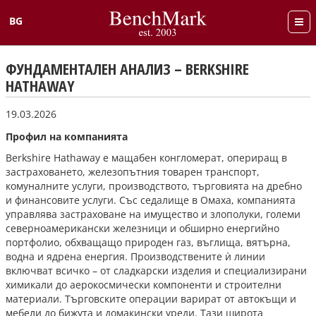
BG
English
ФУНДАМЕНТАЛЕН АНАЛИЗ – BERKSHIRE
HATHAWAY
19.03.2026
Профил на компанията
Berkshire Hathaway е мащабен конгломерат, опериращ в
застраховането, железопътния товарен транспорт,
комуналните услуги, производството, търговията на дребно
и финансовите услуги. Със седалище в Омаха, компанията
управлява застраховане на имущество и злополуки, големи
северноамерикански железници и обширно енергийно
портфолио, обхващащо природен газ, въглища, вятърна,
водна и ядрена енергия. Производствените ѝ линии
включват всичко – от сладкарски изделия и специализирани
химикали до аерокосмически компоненти и строителни
материали. Търговските операции варират от автокъщи и
мебели до бижута и домакински уреди. Тази широта