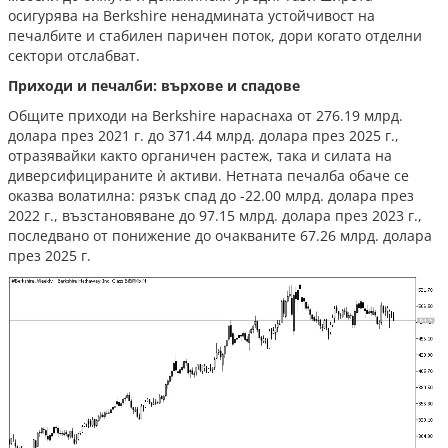
осигурява на Berkshire ненадмината устойчивост на
печалбите и стабилен паричен поток, дори когато отделни
сектори отслабват.
Приходи и печалби: върхове и спадове
Общите приходи на Berkshire нараснаха от 276.19 млрд.
долара през 2021 г. до 371.44 млрд. долара през 2025 г.,
отразявайки както органичен растеж, така и силата на
диверсифицираните ѝ активи. Нетната печалба обаче се
оказва волатилна: рязък спад до -22.00 млрд. долара през
2022 г., възстановяване до 97.15 млрд. долара през 2023 г.,
последвано от понижение до очакваните 67.26 млрд. долара
през 2025 г.