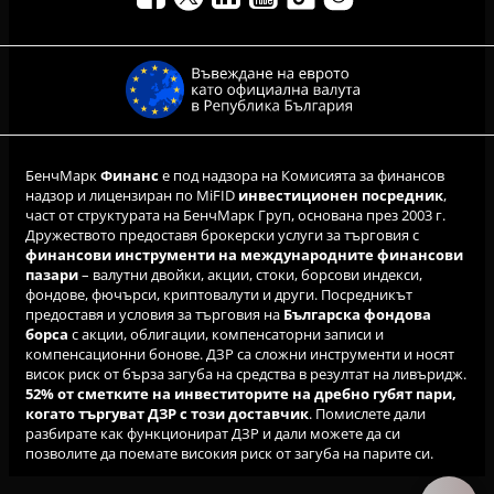
БенчМарк
Финанс
е под надзора на Комисията за финансов
надзор и лицензиран по MiFID
инвестиционен посредник
,
част от структурата на БенчМарк Груп, основана през 2003 г.
Дружеството предоставя брокерски услуги за търговия с
финансови инструменти на международните финансови
пазари
– валутни двойки, акции, стоки, борсови индекси,
фондове, фючърси, криптовалути и други. Посредникът
предоставя и условия за търговия на
Българска фондова
борса
с акции, облигации, компенсаторни записи и
компенсационни бонове. ДЗР са сложни инструменти и носят
висок риск от бърза загуба на средства в резултат на ливъридж.
52% от сметките на инвеститорите на дребно губят пари,
когато търгуват ДЗР с този доставчик
. Помислете дали
разбирате как функционират ДЗР и дали можете да си
позволите да поемате високия риск от загуба на парите си.