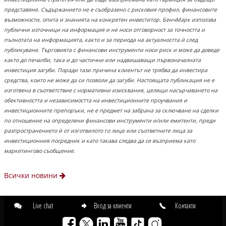
представяне. Съдържанието не е съобразено с рисковия профил, финансовите
възможности, опита и знанията на конкретен инвеститор. БенчМарк използва
публични източници на информация и не носи отговорност за точността и
пълнотата на информацията, както и за периода на актуалността ѝ след
публикуване. Търговията с финансови инструменти носи риск и може да доведе
както до печалби, така и до частични или надвишаващи първоначалната
инвестиция загуби. Поради тази причина клиентът не трябва да инвестира
средства, които не може да си позволи да загуби. Настоящата публикация не е
изготвена в съответствие с нормативни изисквания, целящи насърчаването на
обективността и независимостта на инвестиционните проучвания и
инвестиционните препоръки, не е предмет на забрана за сключване на сделки
по отношение на определени финансови инструменти и/или емитенти, преди
разпространението ѝ от изготвилото го лице или съответните лица за
инвестиционния посредник и като такава следва да се възприема като
маркетингово съобщение.
Всички новини
Live chat
Вход за клиенти
Контакти