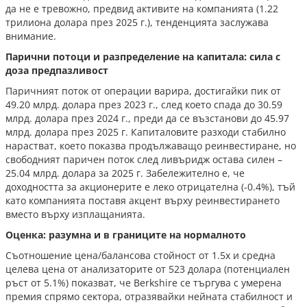
да не е тревожно, предвид активите на компанията (1.22
трилиона долара през 2025 г.), тенденцията заслужава
внимание.
Парични потоци и разпределение на капитала: сила с
доза предпазливост
Паричният поток от операции варира, достигайки пик от
49.20 млрд. долара през 2023 г., след което спада до 30.59
млрд. долара през 2024 г., преди да се възстанови до 45.97
млрд. долара през 2025 г. Капиталовите разходи стабилно
нарастват, което показва продължаващо реинвестиране, но
свободният паричен поток след ливъридж остава силен –
25.04 млрд. долара за 2025 г. Забележително е, че
доходността за акционерите е леко отрицателна (-0.4%), тъй
като компанията поставя акцент върху реинвестирането
вместо върху изплащанията.
Оценка: разумна и в границите на нормалното
Съотношение цена/балансова стойност от 1.5x и средна
целева цена от анализаторите от 523 долара (потенциален
ръст от 5.1%) показват, че Berkshire се търгува с умерена
премия спрямо сектора, отразявайки нейната стабилност и