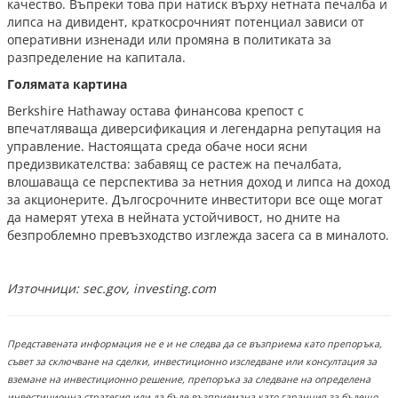
качество. Въпреки това при натиск върху нетната печалба и
липса на дивидент, краткосрочният потенциал зависи от
оперативни изненади или промяна в политиката за
разпределение на капитала.
Голямата картина
Berkshire Hathaway остава финансова крепост с
впечатляваща диверсификация и легендарна репутация на
управление. Настоящата среда обаче носи ясни
предизвикателства: забавящ се растеж на печалбата,
влошаваща се перспектива за нетния доход и липса на доход
за акционерите. Дългосрочните инвеститори все още могат
да намерят утеха в нейната устойчивост, но дните на
безпроблемно превъзходство изглежда засега са в миналото.
Източници:
sec.gov, investing.com
Представената информация не е и не следва да се възприема като препоръка,
съвет за сключване на сделки, инвестиционно изследване или консултация за
вземане на инвестиционно решение, препоръка за следване на определена
инвестиционна стратегия или да бъде възприемана като гаранция за бъдещо