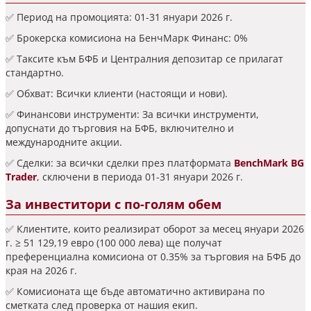
✅ Период на промоцията: 01-31 януари 2026 г.
✅ Брокерска комисиона на БенчМарк Финанс: 0%
✅ Таксите към БФБ и Централния депозитар се прилагат
стандартно.
✅ Обхват: Всички клиенти (настоящи и нови).
✅ Финансови инструменти: За всички инструменти,
допуснати до търговия на БФБ, включително и
международните акции.
✅ Сделки: за всички сделки през платформата
BenchMark BG
Trader
, сключени в периода 01-31 януари 2026 г.
За инвеститори с по-голям обем
✅ Клиентите, които реализират оборот за месец януари 2026
г. ≥ 51 129,19 евро (100 000 лева) ще получат
преференциална комисиона от 0.35% за търговия на БФБ до
края на 2026 г.
✅ Комисионата ще бъде автоматично активирана по
сметката след проверка от нашия екип.