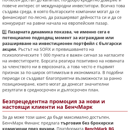
повече интерес от международни инвеститори. Всичко това
създава среда, в която българските компании могат да се
финансират по-лесно, да разширяват дейността си и да се
конкурират на равни начала на европейския пазар.
3️⃣
Пазарната динамика показва, че именно сега е
потенциално подходящ момент за изграждане или
разширяване на инвестиционен портфейл с български
акции.
Ръстът на SOFIX и превишаването на
психологическите 1 000 пункта е важен сигнал за нагласите
на инвеститорите. Борсата реагира позитивно на новината
за членството ни в еврозоната, а това често е първият
признак за по-широк оптимизъм в икономиката. В подобни
периоди се създават благоприятни възможности за ранно
позициониране, които могат да донесат значителни
резултати в средносрочен и дългосрочен план.
Безпрецедентна промоция за нови и
настоящи клиенти на БенчМарк
За да може този шанс да бъде максимално достъпен,
БенчМарк Финанс предлага
търговия без брокерски
комисиони през януари.
Платформата
BenchMark BG