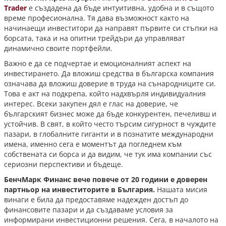
Trader
е създадена да бъде интуитивна, удобна и в същото
време професионална. Тя дава възможност както на
начинаещи инвеститори да направят първите си стъпки на
борсата, така и на опитни трейдъри да управляват
динамично своите портфейли.
Важно е да се подчертае и емоционалният аспект на
инвестирането. Да вложиш средства в българска компания
означава да вложиш доверие в труда на сънародниците си.
Това е акт на подкрепа, който надхвърля индивидуалния
интерес. Всеки закупен дял е глас на доверие, че
българският бизнес може да бъде конкурентен, печеливш и
устойчив. В свят, в който често търсим сигурност в чуждите
пазари, в глобалните гиганти и в познатите международни
имена, именно сега е моментът да погледнем към
собствената си борса и да видим, че тук има компании със
сериозни перспективи и бъдеще.
БенчМарк Финанс вече повече от 20 години е доверен
партньор на инвеститорите в България.
Нашата мисия
винаги е била да предоставяме надежден достъп до
финансовите пазари и да създаваме условия за
информирани инвестиционни решения. Сега, в началото на