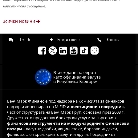
инвестиционния посредник и като такава следва да се възприема като
маркетингово съобщение.
Всички новини
Live chat
Вход за клиенти
Контакти
БенчМарк
Финанс
е под надзора на Комисията за финансов
надзор и лицензиран по MiFID
инвестиционен посредник
,
част от структурата на БенчМарк Груп, основана през 2003 г.
Дружеството предоставя брокерски услуги за търговия с
финансови инструменти на международните финансови
пазари
– валутни двойки, акции, стоки, борсови индекси,
фондове, фючърси, криптовалути и други. Посредникът