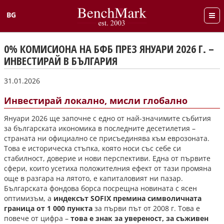
BG
English
0% КОМИСИОНА НА БФБ ПРЕЗ ЯНУАРИ 2026 Г. –
ИНВЕСТИРАЙ В БЪЛГАРИЯ
31.01.2026
Инвестирай локално, мисли глобално
Януари 2026 ще започне с едно от най-значимите събития
за българската икономика в последните десетилетия –
страната ни официално се присъединява към еврозоната.
Това е историческа стъпка, която носи със себе си
стабилност, доверие и нови перспективи. Една от първите
сфери, които усетиха положителния ефект от тази промяна
още в разгара на лятото, е капиталовият ни пазар.
Българската фондова борса посрещна новината с ясен
оптимизъм, а
индексът SOFIX премина символичната
граница от 1 000 пункта
за първи път от 2008 г. Това е
повече от цифра –
това е знак за увереност, за съживен