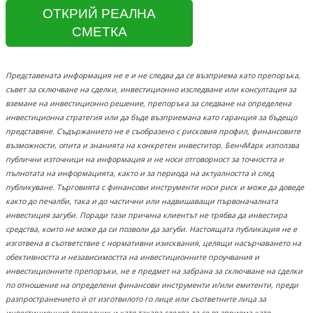
ОТКРИЙ РЕАЛНА
СМЕТКА
Представената информация не е и не следва да се възприема като препоръка,
съвет за сключване на сделки, инвестиционно изследване или консултация за
вземане на инвестиционно решение, препоръка за следване на определена
инвестиционна стратегия или да бъде възприемана като гаранция за бъдещо
представяне. Съдържанието не е съобразено с рисковия профил, финансовите
възможности, опита и знанията на конкретен инвеститор. БенчМарк използва
публични източници на информация и не носи отговорност за точността и
пълнотата на информацията, както и за периода на актуалността ѝ след
публикуване. Търговията с финансови инструменти носи риск и може да доведе
както до печалби, така и до частични или надвишаващи първоначалната
инвестиция загуби. Поради тази причина клиентът не трябва да инвестира
средства, които не може да си позволи да загуби. Настоящата публикация не е
изготвена в съответствие с нормативни изисквания, целящи насърчаването на
обективността и независимостта на инвестиционните проучвания и
инвестиционните препоръки, не е предмет на забрана за сключване на сделки
по отношение на определени финансови инструменти и/или емитенти, преди
разпространението ѝ от изготвилото го лице или съответните лица за