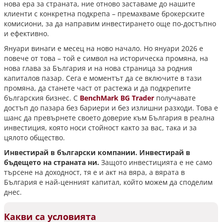
нова ера за страната, ние отново заставаме до нашите
клиенти с конкретна подкрепа – премахваме брокерските
комисиони, за да направим инвестирането още по-достъпно
и ефективно.
Януари винаги е месец на ново начало. Но януари 2026 е
повече от това – той е символ на историческа промяна, на
нова глава за България и на нова страница за родния
капиталов пазар. Сега е моментът да се включите в тази
промяна, да станете част от растежа и да подкрепите
българския бизнес. С
BenchMark BG Trader
получавате
достъп до пазара без бариери и без излишни разходи. Това е
шанс да превърнете своето доверие към България в реална
инвестиция, която носи стойност както за вас, така и за
цялото общество.
И
нвестирай в български компании. Инвестирай в
бъдещето на страната ни.
Защото инвестицията е не само
търсене на доходност, тя е и акт на вяра, а вярата в
България е най-ценният капитал, който можем да споделим
днес.
Какви са условията