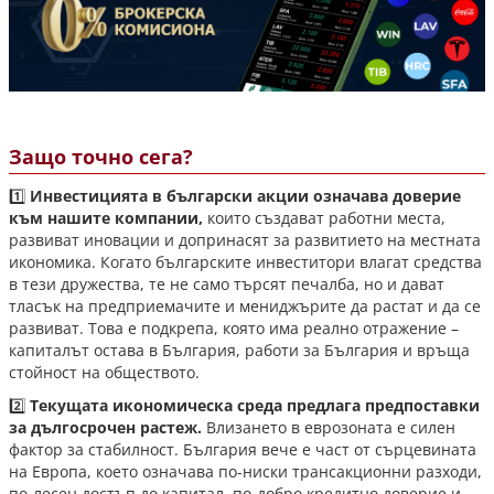
Защо точно сега?
1️⃣
Инвестицията в български акции означава доверие
към нашите компании,
които създават работни места,
развиват иновации и допринасят за развитието на местната
икономика. Когато българските инвеститори влагат средства
в тези дружества, те не само търсят печалба, но и дават
тласък на предприемачите и мениджърите да растат и да се
развиват. Това е подкрепа, която има реално отражение –
капиталът остава в България, работи за България и връща
стойност на обществото.
2️⃣
Текущата икономическа среда предлага предпоставки
за дългосрочен растеж.
Влизането в еврозоната е силен
фактор за стабилност. България вече е част от сърцевината
на Европа, което означава по-ниски трансакционни разходи,
по-лесен достъп до капитал, по-добро кредитно доверие и