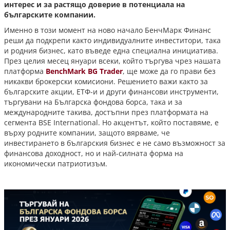
интерес и за растящо доверие в потенциала на
българските компании.
Именно в този момент на ново начало БенчМарк Финанс
реши да подкрепи както индивидуалните инвеститори, така
и родния бизнес, като въведе една специална инициатива.
През целия месец януари всеки, който търгува чрез нашата
платформа
BenchMark BG Trader
, ще може да го прави без
никакви брокерски комисиони. Решението важи както за
българските акции, ЕТФ-и и други финансови инструменти,
търгувани на Българска фондова борса, така и за
международните такива, достъпни през платформата на
сегмента BSE International. Но акцентът, който поставяме, е
върху родните компании, защото вярваме, че
инвестирането в българския бизнес е не само възможност за
финансова доходност, но и най-силната форма на
икономически патриотизъм.