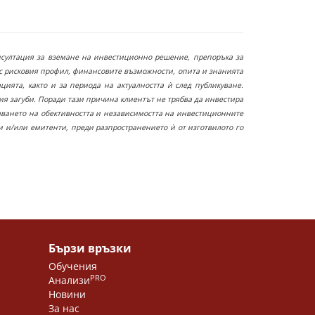
нсултация за вземане на инвестиционно решение, препоръка за
с рисковия профил, финансовите възможности, опита и знанията
ята, както и за периода на актуалността ѝ след публикуване.
я загуби. Поради тази причина клиентът не трябва да инвестира
чаването на обективността и независимостта на инвестиционните
 и/или емитенти, преди разпространението ѝ от изготвилото го
Бързи връзки
Обучения
PRO
Анализи
Новини
За нас