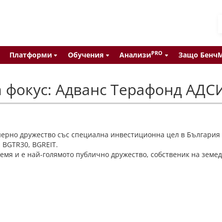
PRO
Платформи
Обучения
Анализи
Защо Бенч
а фокус: Адванс Терафонд АДС
нерно дружество със специална инвестиционна цел в България
 BGTR30, BGREIT.
емя и е най-голямото публично дружество, собственик на земед