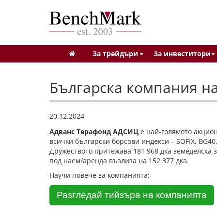
За трейдъри
За инвеститори
Българска компания н
20.12.2024
Адванс Терафонд АДСИЦ
е най-голямото акцио
всички български борсови индекси – SOFIX, BG40,
Дружеството притежава 181 968 дка земеделска з
под наем/аренда възлиза на 152 377 дка.
Научи повече за компанията:
Разгледай тийзъра на компанията