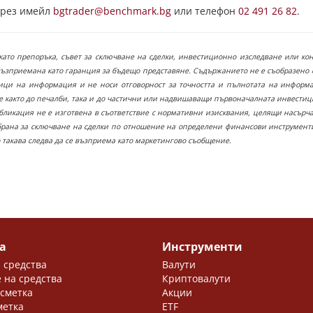
чрез имейл
bgtrader@benchmark.bg
или телефон
02 491 26 82
.
като препоръка, съвет за сключване на сделки, инвестиционно изследване или ко
възприемана като гаранция за бъдещо представяне. Съдържанието не е съобразено 
ици на информация и не носи отговорност за точността и пълнотата на информаци
е както до печалби, така и до частични или надвишаващи първоначалната инвестици
публикация не е изготвена в съответствие с нормативни изисквания, целящи насър
рана за сключване на сделки по отношение на определени финансови инструменти
 такава следва да се възприема като маркетингово съобщение.
а
Инструменти
 средства
Валути
 на средства
Криптовалути
 сметка
Акции
метка
ETF