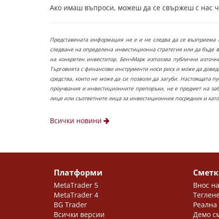
Ако имаш въпроси, можеш да се свържеш с нас 
Представената информация не е и не следва да се възприема 
следване на определена инвестиционна стратегия или да бъде 
на конкретен инвеститор. БенчМарк използва публични източн
Търговията с финансови инструменти носи риск и може да довед
средства, които не може да си позволи да загуби. Настоящата 
проучвания и инвестиционните препоръки, не е предмет на заб
лице или съответните лица за инвестиционния посредник и като
Всички новини
Платформи
Сметк
MetaTrader 5
Внос на
MetaTrader 4
Теглене
BG Trader
Реална
Всички версии
Демо с