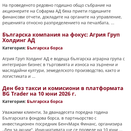
На проведеното редовно годишно общо събрание на
акционерите на Софарма АД бяха приети годишните
финансови отчети, докладите на органите на управление,
решенията относно разпределението на печалбата, ...
Българска компания на фокус: Агрия Груп
Холдинг АД
Категория:
Българска борса
Агрия Груп Холдинг АД е водеща българска аграрна група с
интегриран бизнес в търговията и износа на зърнени и
маслодайни култури, земеделското производство, както и
логистиката и ...
Ден без такси и комисиони в платформата
BG Trader на 10 юни 2026 г.
Категория:
Българска борса
Уважаеми клиенти, За дванадесета поредна година
Българската фондова борса, в партньорство с
инвестиционен посредник БенчМарк Финанс, организира
„Ден за акции". Инициативата ще се проведе на 10 юни ...