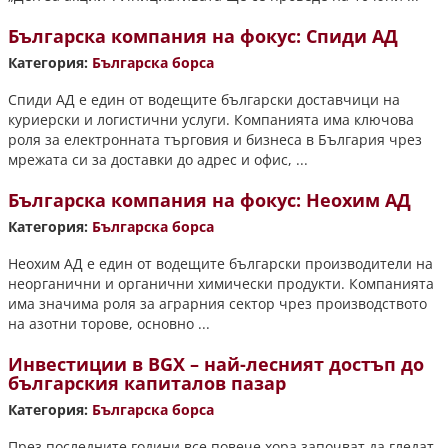
Българска компания на фокус: Спиди АД
Категория:
Българска борса
Спиди АД е един от водещите български доставчици на
куриерски и логистични услуги. Компанията има ключова
роля за електронната търговия и бизнеса в България чрез
мрежата си за доставки до адрес и офис, ...
Българска компания на фокус: Неохим АД
Категория:
Българска борса
Неохим АД е един от водещите български производители на
неорганични и органични химически продукти. Компанията
има значима роля за аграрния сектор чрез производството
на азотни торове, основно ...
Инвестиции в BGX – най-лесният достъп до
българския капиталов пазар
Категория:
Българска борса
През последните години все повече хора започват да гледат