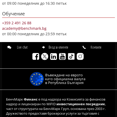
от 09:00 понеделник до 16:30 петък
Обучение
+359 2 491 26 88
academy@benchmark.bg
от 00:00 понеделник до 23:59 петък
Live chat
Вход за клиенти
Контакти
БенчМарк
Финанс
е под надзора на Комисията за финансов
надзор и лицензиран по MiFID
инвестиционен посредник
,
част от структурата на БенчМарк Груп, основана през 2003 г.
Дружеството предоставя брокерски услуги за търговия с